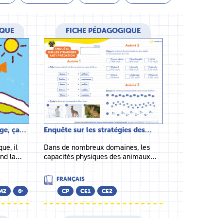
IQUE
FICHE PÉDAGOGIQUE
ige, ça…
Enquête sur les stratégies des…
ue, il
Dans de nombreux domaines, les
and la…
capacités physiques des animaux…
FRANÇAIS
M2
6ᵉ
CP
CE1
CE2