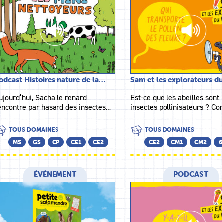
odcast Histoires nature de la…
Sam et les explorateurs 
ujourd’hui, Sacha le renard
Est-ce que les abeilles sont 
encontre par hasard des insectes…
insectes pollinisateurs ? 
TOUS DOMAINES
TOUS DOMAINES
MS
GS
CP
CE1
CE2
CE2
CM1
CM2
6
ÉVÉNEMENT
PODCAST