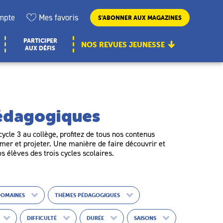
mpte
Mes favoris
S’ABONNER AUX MAGAZINES
PARTICIPER
NOS REVUES JEUNESSE
AUX DÉFIS
pédagogiques
ycle 3 au collège, profitez de tous nos contenus
er et projeter. Une manière de faire découvrir et
os élèves des trois cycles scolaires.
DOMAINES
THÈMES PÉDAGOGIQUES
DIFFICULTÉ
DURÉE
SAISONS