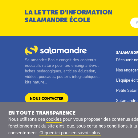
LA LETTRE D’INFORMATION
SALAMANDRE ÉCOLE
SALAMANDR
Salamandre Ecole conçoit des contenus
Découvrir n
éducatifs nature pour les enseignant·e·s :
Nos engage
fiches pédagogiques, articles éducation,
vidéos, podcasts, posters infographiques,
L'équipe édit
kits nature...
Petite Sala
NOUS CONTACTER
Salamandre 
EN TOUTE TRANSPARENCE
Nous utilisons des
cookies
pour vous proposer des contenus adapt
fonctionnement du site ainsi que, sous certaines conditions, à 
Site réalisé avec le soutien de
consentement.
Cliquer ici pour en savoir plus.