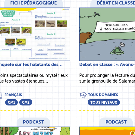
FICHE PÉDAGOGIQUE
DÉBAT EN CLASS
nquête sur les habitants des…
Débat en classe : « Avon
oins spectaculaires ou mystérieux
Pour prolonger la lecture du
ue les vastes étendues…
sur la grenouille de Salam
FRANÇAIS
TOUS DOMAINES
CM1
CM2
TOUS NIVEAUX
PODCAST
PODCAST