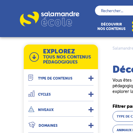
Skip
to
Rechercher :
content
École
DÉCOUVRIR
NOS CONTENUS
Salamandre
EXPLOREZ
TOUS NOS CONTENUS
PÉDAGOGIQUES
Déc
TYPE DE CONTENUS
Vous êtes 
pédagogiqu
explorer l
CYCLES
Filtrer pa
NIVEAUX
TYPE DE 
DOMAINES
ANIMAUX 