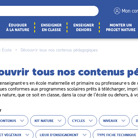
Mon co
ÉDUQUER
ENSEIGNER
ENSEIGNER
MONTER UN
À LA NATURE
EN CLASSE
DEHORS
PROJET NATURE
 École
>
Découvrir tous nos contenus pédagogiques
ouvrir tous nos contenus 
enseignant·e·s en école maternelle et primaire ou professeur·e·s de c
es conformes aux programmes scolaires prêts à télécharger, imprim
a nature, que ce soit en classe, dans la cour de l’école ou dehors, à v
r
CONTENUS
KIT NATURE
CYCLES
NIVEAUX
ET VÉGÉTAUX
LIEUX D’ENSEIGNEMENT
TYPE FICHE TECHNIQUE