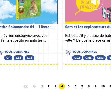
etite Salamandre 64 – Lièvre :…
Sam et les explorateurs 
n février, découvrez avec vos
Est-ce qu'il y a assez de na
nfants et petits enfants les…
ville ? De quelle place un 
TOUS DOMAINES
TOUS DOMAINES
CP
CE1
CE2
CE2
CM1
CM2
6
1
2
3
4
5
6
7
8
9
10