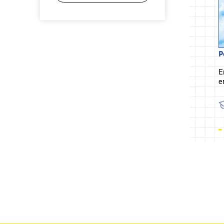
P
E
e