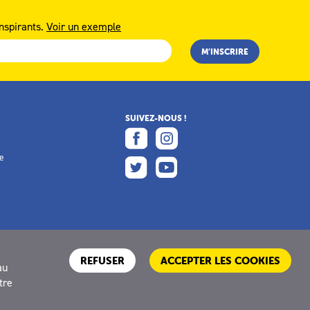
nspirants.
Voir un exemple
SUIVEZ-NOUS !
e
e
REFUSER
ACCEPTER LES COOKIES
au
tre