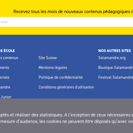
Recevez tous les mois de nouveaux contenus pédagogiques i
E ÉCOLE
NOS AUTRES SITES
os contenus
Site Suisse
Salamandre.org
ments
Mentions légales
Boutique Salamandr
oriale
Politique de confidentialité
Festival Salamandr
mandre
Conditions générales d'utilisation
Junior
és et réaliser des statistiques. A l’exception de ceux nécessaires 
la mesure d’audience, les cookies ne peuvent être déposés qu’avec vo