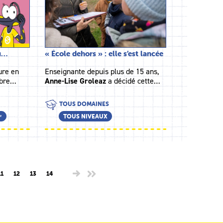
du…
« École dehors » : elle s’est lancée
ture en
Enseignante depuis plus de 15 ans,
arbre…
Anne-Lise Groleaz
a décidé cette…
TOUS DOMAINES
ᵉ
TOUS NIVEAUX
11
12
13
14