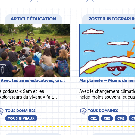
ARTICLE ÉDUCATION
POSTER INFOGRAPH
 Avec les aires éducatives, on…
Ma planète – Moins de ne
e podcast « Sam et les
Avec le changement climatiq
xplorateurs du vivant » fait…
neige moins souvent. et qu
TOUS DOMAINES
TOUS DOMAINES
TOUS NIVEAUX
CE1
CE2
CM1
C