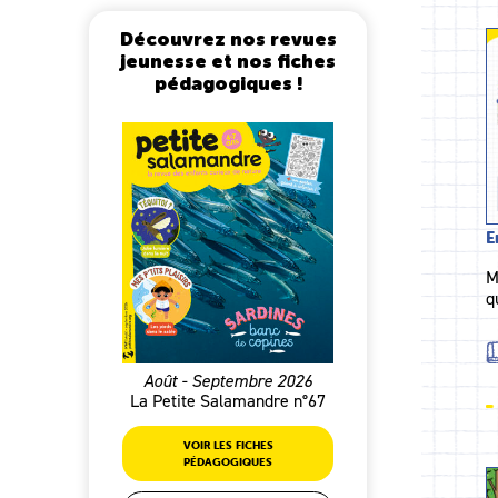
Découvrez nos revues
jeunesse et nos fiches
pédagogiques !
E
M
q
Août - Septembre 2026
La Petite Salamandre n°67
VOIR LES FICHES
PÉDAGOGIQUES