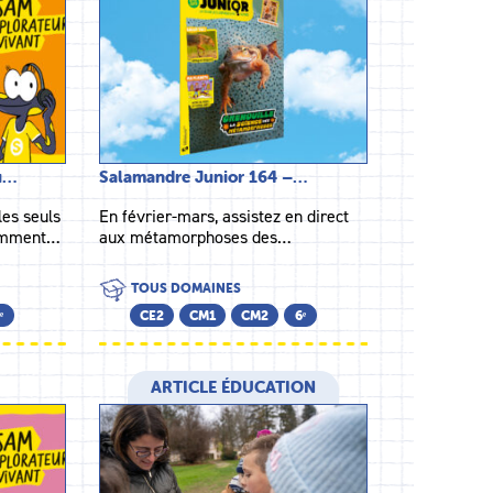
du…
Salamandre Junior 164 –…
les seuls
En février-mars, assistez en direct
Comment…
aux métamorphoses des…
TOUS DOMAINES
ᵉ
CE2
CM1
CM2
6ᵉ
ARTICLE ÉDUCATION