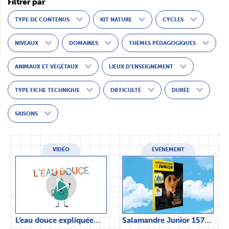
Filtrer par
TYPE DE CONTENUS
KIT NATURE
CYCLES
NIVEAUX
DOMAINES
THÈMES PÉDAGOGIQUES
ANIMAUX ET VÉGÉTAUX
LIEUX D’ENSEIGNEMENT
TYPE FICHE TECHNIQUE
DIFFICULTÉ
DURÉE
SAISONS
VIDÉO
ÉVÉNEMENT
L’eau douce expliquée…
Salamandre Junior 157…