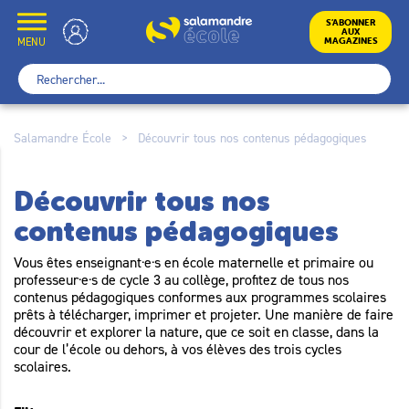
Skip
to
École
S’ABONNER
AUX
content
MENU
MAGAZINES
Rechercher :
Salamandre École
>
Découvrir tous nos contenus pédagogiques
Découvrir tous nos
contenus pédagogiques
Vous êtes enseignant·e·s en école maternelle et primaire ou
professeur·e·s de cycle 3 au collège, profitez de tous nos
contenus pédagogiques conformes aux programmes scolaires
prêts à télécharger, imprimer et projeter. Une manière de faire
découvrir et explorer la nature, que ce soit en classe, dans la
cour de l’école ou dehors, à vos élèves des trois cycles
scolaires.