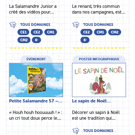
La Salamandre Junior a
Le renard, très commun
créé des vidéos pour…
dans nos campagnes, est…
TOUS DOMAINES
TOUS DOMAINES
CE1
CE2
CM1
CE2
CM1
CM2
CM2
6ᵉ
6ᵉ
ÉVÉNEMENT
POSTER INFOGRAPHIQUE
Petite Salamandre 57 –…
Le sapin de Noël…
« Houh houh hoouuuuh ! » :
Décorer un sapin à Noël
un cri tout doux perce le…
est une tradition qui…
TOUS DOMAINES