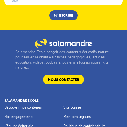
Salamandre Ecole conçoit des contenus éducatifs nature
pour les enseignant·e·s : fiches pédagogiques, articles
éducation, vidéos, podcasts, posters infographiques, kits
nature...
NOUS CONTACTER
SALAMANDRE ÉCOLE
Découvrir nos contenus
Site Suisse
Nos engagements
Mentions légales
L'équipe éditoriale
Politique de confidentialité