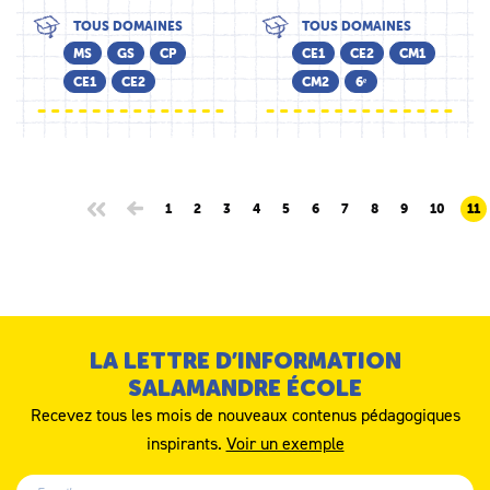
TOUS DOMAINES
TOUS DOMAINES
MS
GS
CP
CE1
CE2
CM1
CE1
CE2
CM2
6ᵉ
1
2
3
4
5
6
7
8
9
10
11
LA LETTRE D’INFORMATION
SALAMANDRE ÉCOLE
Recevez tous les mois de nouveaux contenus pédagogiques
inspirants.
Voir un exemple