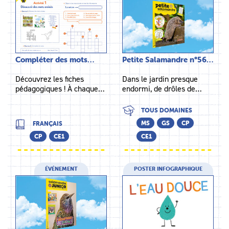
Compléter des mots…
Petite Salamandre n°56…
Découvrez les fiches
Dans le jardin presque
pédagogiques ! À chaque…
endormi, de drôles de…
TOUS DOMAINES
MS
GS
CP
FRANÇAIS
CP
CE1
CE1
ÉVÉNEMENT
POSTER INFOGRAPHIQUE