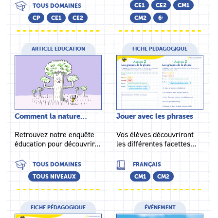
CE1
CE2
CM1
TOUS DOMAINES
CP
CE1
CE2
CM2
6ᵉ
ARTICLE ÉDUCATION
FICHE PÉDAGOGIQUE
Comment la nature…
Jouer avec les phrases
Retrouvez notre enquête
Vos élèves découvriront
éducation pour découvrir…
les différentes facettes…
TOUS DOMAINES
FRANÇAIS
TOUS NIVEAUX
CM1
CM2
FICHE PÉDAGOGIQUE
ÉVÉNEMENT