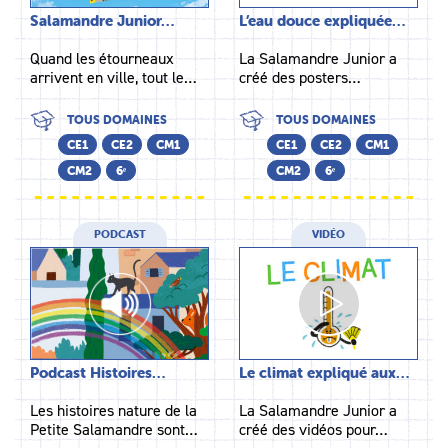
Salamandre Junior…
L’eau douce expliquée…
Quand les étourneaux
La Salamandre Junior a
arrivent en ville, tout le…
créé des posters…
TOUS DOMAINES
TOUS DOMAINES
CE1
CE2
CM1
CE1
CE2
CM1
CM2
6ᵉ
CM2
6ᵉ
PODCAST
VIDÉO
Podcast Histoires…
Le climat expliqué aux…
Les histoires nature de la
La Salamandre Junior a
Petite Salamandre sont…
créé des vidéos pour…