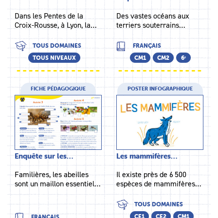
Dans les Pentes de la
Des vastes océans aux
Croix-Rousse, à Lyon, la…
terriers souterrains…
TOUS DOMAINES
FRANÇAIS
TOUS NIVEAUX
CM1
CM2
6ᵉ
FICHE PÉDAGOGIQUE
POSTER INFOGRAPHIQUE
Enquête sur les…
Les mammifères…
Familières, les abeilles
Il existe près de 6 500
sont un maillon essentiel…
espèces de mammifères…
TOUS DOMAINES
CE1
CE2
CM1
FRANÇAIS