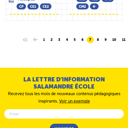
CP
CE1
CE2
CM2
6ᵉ
1
2
3
4
5
6
7
8
9
10
11
LA LETTRE D’INFORMATION
SALAMANDRE ÉCOLE
Recevez tous les mois de nouveaux contenus pédagogiques
inspirants.
Voir un exemple