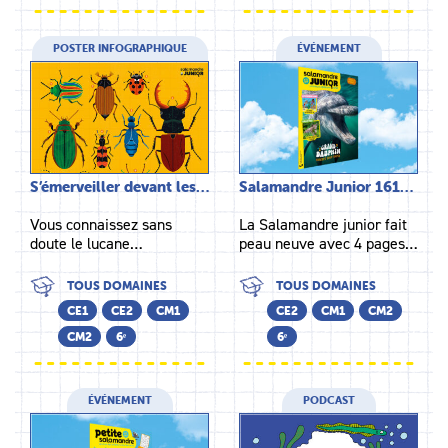
POSTER INFOGRAPHIQUE
ÉVÉNEMENT
S’émerveiller devant les…
Salamandre Junior 161…
Vous connaissez sans
La Salamandre junior fait
doute le lucane…
peau neuve avec 4 pages…
TOUS DOMAINES
TOUS DOMAINES
CE1
CE2
CM1
CE2
CM1
CM2
CM2
6ᵉ
6ᵉ
ÉVÉNEMENT
PODCAST