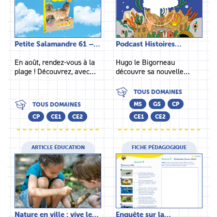
Petite Salamandre 61 –…
Podcast Histoires…
En août, rendez-vous à la
Hugo le Bigorneau
plage ! Découvrez, avec…
découvre sa nouvelle…
TOUS DOMAINES
MS
GS
CP
TOUS DOMAINES
CP
CE1
CE2
CE1
CE2
ARTICLE ÉDUCATION
FICHE PÉDAGOGIQUE
Nature en ville : vive le…
Enquête sur la…