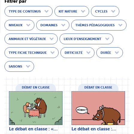
Filtrer par
TYPE DE CONTENUS
KIT NATURE
CYCLES
NIVEAUX
DOMAINES
THÈMES PÉDAGOGIQUES
ANIMAUX ET VÉGÉTAUX
LIEUX D’ENSEIGNEMENT
TYPE FICHE TECHNIQUE
DIFFICULTÉ
DURÉE
SAISONS
DÉBAT EN CLASSE
DÉBAT EN CLASSE
Le débat en classe : «…
Le débat en classe :…