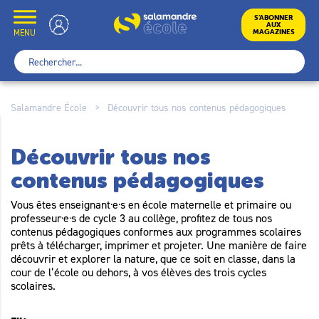
Skip
to
École
S’ABONNER
AUX
content
MENU
MAGAZINES
Rechercher :
Salamandre École
>
Découvrir tous nos contenus pédagogiques
Découvrir tous nos
contenus pédagogiques
Vous êtes enseignant·e·s en école maternelle et primaire ou
professeur·e·s de cycle 3 au collège, profitez de tous nos
contenus pédagogiques conformes aux programmes scolaires
prêts à télécharger, imprimer et projeter. Une manière de faire
découvrir et explorer la nature, que ce soit en classe, dans la
cour de l’école ou dehors, à vos élèves des trois cycles
scolaires.