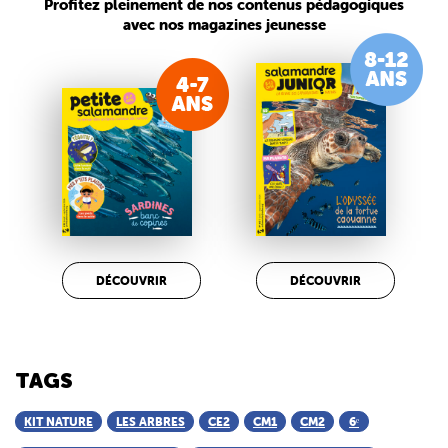
Profitez pleinement de nos contenus pédagogiques
avec nos magazines jeunesse
DÉCOUVRIR
DÉCOUVRIR
TAGS
KIT NATURE
LES ARBRES
CE2
CM1
CM2
6ᵉ