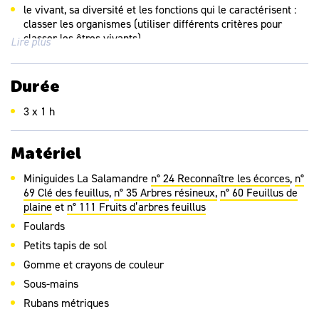
le vivant, sa diversité et les fonctions qui le caractérisent :
classer les organismes (utiliser différents critères pour
classer les êtres vivants)
Lire plus
Durée
3 x 1 h
Matériel
Miniguides La Salamandre
n° 24 Reconnaître les écorces
,
n°
69 Clé des feuillus
,
n° 35 Arbres résineux,
n° 60 Feuillus de
plaine
et
n° 111 Fruits d’arbres feuillus
Foulards
Petits tapis de sol
Gomme et crayons de couleur
Sous-mains
Rubans métriques