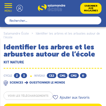
Skip
to
École
S’ABONNER
AUX
content
MENU
MAGAZINES
Rechercher :
Salamandre École
>
Identifier les arbres et les arbustes autour de
l’école
Identifier les arbres et les
arbustes autour de l’école
KIT NATURE
CYCLE
2
3
NIVEAU
CE2
CM1
CM2
6ᵉ
SCIENCES
QUESTIONNER LE MONDE
VOIR LES TÉLÉCHARGEMENTS
Ajouter aux favoris