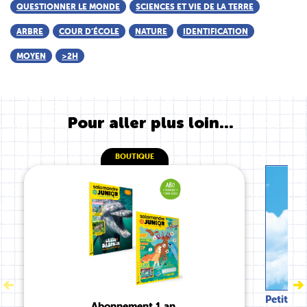
QUESTIONNER LE MONDE
SCIENCES ET VIE DE LA TERRE
ARBRE
COUR D’ÉCOLE
NATURE
IDENTIFICATION
MOYEN
>2H
Pour aller plus loin...
BOUTIQUE
Petite S
Abonnement 1 an,