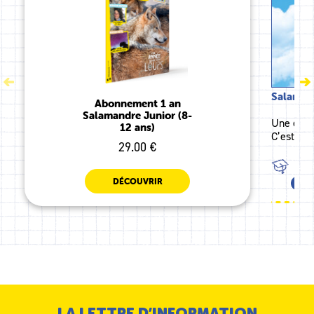
Salamand
Abonnement 1 an
Salamandre Junior (8-
Une énor
12 ans)
C’est une
29.00 €
TOU
DÉCOUVRIR
CE1
LA LETTRE D’INFORMATION