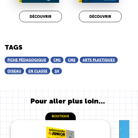
DÉCOUVRIR
DÉCOUVRIR
TAGS
FICHE PÉDAGOGIQUE
CM1
CM2
ARTS PLASTIQUES
OISEAU
EN CLASSE
1H
Pour aller plus loin...
BOUTIQUE