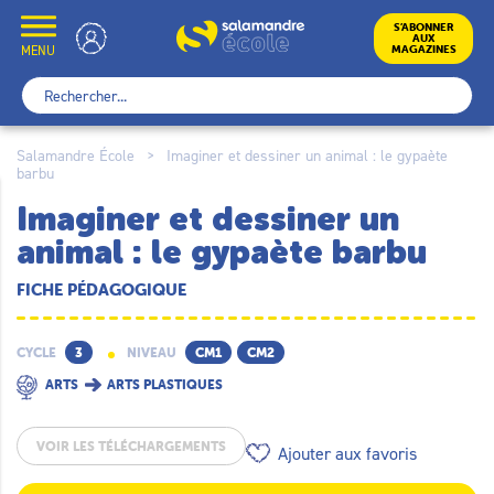
Skip
to
École
S’ABONNER
AUX
content
MENU
MAGAZINES
Rechercher :
Salamandre École
>
Imaginer et dessiner un animal : le gypaète
barbu
Imaginer et dessiner un
animal : le gypaète barbu
FICHE PÉDAGOGIQUE
CYCLE
3
NIVEAU
CM1
CM2
ARTS
ARTS PLASTIQUES
VOIR LES TÉLÉCHARGEMENTS
Ajouter aux favoris