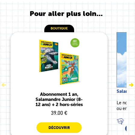
Pour aller plus loin...
BOUTIQUE
Salamand
Abonnement 1 an,
Salamandre Junior (8-
Le nouve
12 ans) + 2 hors-séries
ou en ki
39.00 €
TOU
DÉCOUVRIR
CE1