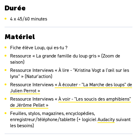
et de repérer leurs caractéristiques majeures
Durée
ÉCRITURE
Rédiger des écrits variés
4 x 45/60 minutes
Connaître les caractéristiques principales de différents
genres d’écrits à rédiger
Matériel
Mettre en oeuvre une démarche de rédaction de textes
Fiche élève Loup, qui es-tu ?
Mobiliser ses connaissances sur la langue
LANGAGE ORAL
Ressource « La grande famille du loup gris » (Zoom de
saison)
Parler en prenant en compte son auditoire
Ressource Interviews « À lire - "Kristina Vogt a l'œil sur les
Organiser et structurer le propos selon le genre de
lynx" » (Natur'action)
discours
Ressource Interviews
« À écouter - "La Marche des loups"
de
Mobiliser des formes, des tournures et du lexique
Julien Perrot
»
approprié
Ressource Interviews «
À voir - "Les soucis des amphibiens"
Participer à des échanges dans des situations diverses
de Jérôme Pellet »
Respecter les règles de la conversation
Feuilles, stylos, magazines, encyclopédies,
Développer le lexique en lien avec le domaine visé
enregistreur/téléphone/tablette (+ logiciel
Audacity
suivant
les besoins)