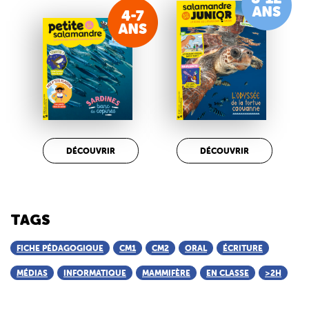
DÉCOUVRIR
DÉCOUVRIR
TAGS
FICHE PÉDAGOGIQUE
CM1
CM2
ORAL
ÉCRITURE
MÉDIAS
INFORMATIQUE
MAMMIFÈRE
EN CLASSE
>2H