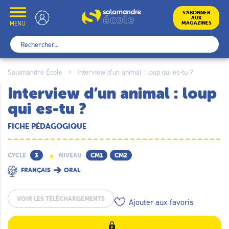
Skip
to
École
S’ABONNER
AUX
content
MENU
MAGAZINES
Rechercher :
Salamandre École
>
Interview d’un animal : loup qui es-tu ?
Interview d’un animal : loup
qui es-tu ?
FICHE PÉDAGOGIQUE
CYCLE
3
NIVEAU
CM1
CM2
FRANÇAIS
ORAL
VOIR LES TÉLÉCHARGEMENTS
Ajouter aux favoris