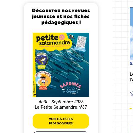
Découvrez nos revues
jeunesse et nos fiches
pédagogiques !
S
L
t
Août - Septembre 2026
La Petite Salamandre n°67
VOIR LES FICHES
PÉDAGOGIQUES