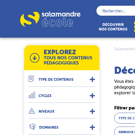
Skip
to
Rechercher :
content
École
DÉCOUVRIR
NOS CONTENUS
Salamandre
EXPLOREZ
TOUS NOS CONTENUS
PÉDAGOGIQUES
Déc
TYPE DE CONTENUS
Vous êtes 
pédagogiqu
explorer l
CYCLES
Filtrer pa
NIVEAUX
TYPE DE 
DOMAINES
ANIMAUX 