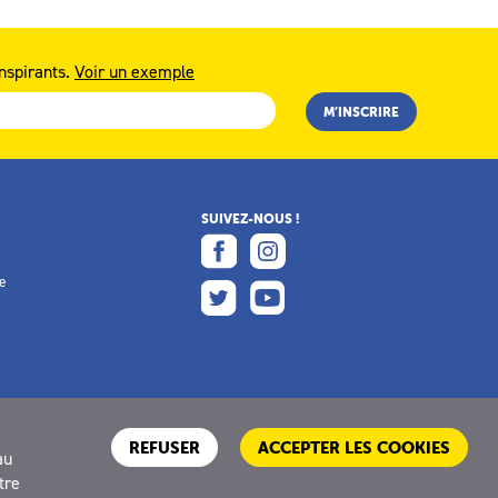
nspirants.
Voir un exemple
SUIVEZ-NOUS !
e
e
REFUSER
ACCEPTER LES COOKIES
au
tre