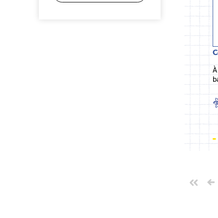
C
À
b