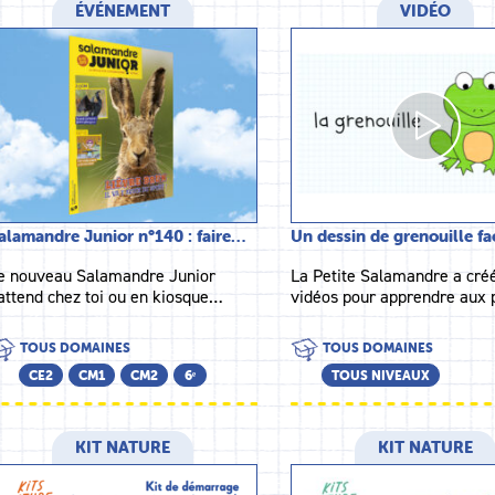
ÉVÉNEMENT
VIDÉO
alamandre Junior n°140 : faire…
Un dessin de grenouille fa
e nouveau Salamandre Junior
La Petite Salamandre a cré
'attend chez toi ou en kiosque…
vidéos pour apprendre aux 
TOUS DOMAINES
TOUS DOMAINES
CE2
CM1
CM2
6ᵉ
TOUS NIVEAUX
KIT NATURE
KIT NATURE