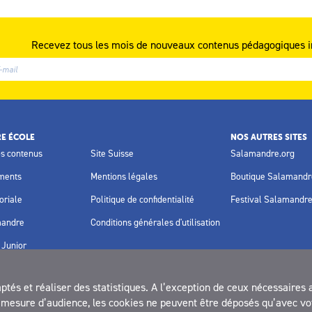
Recevez tous les mois de nouveaux contenus pédagogiques i
E ÉCOLE
NOS AUTRES SITES
os contenus
Site Suisse
Salamandre.org
ments
Mentions légales
Boutique Salamandr
oriale
Politique de confidentialité
Festival Salamandr
mandre
Conditions générales d'utilisation
Junior
és et réaliser des statistiques. A l’exception de ceux nécessaires 
la mesure d’audience, les cookies ne peuvent être déposés qu’avec vo