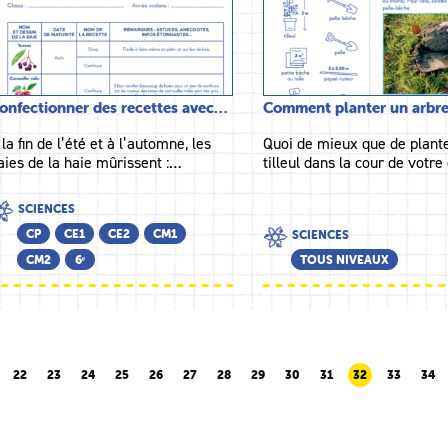
onfectionner des recettes avec…
Comment planter un arbr
 la fin de l’été et à l’automne, les
Quoi de mieux que de plant
aies de la haie mûrissent :…
tilleul dans la cour de votr
SCIENCES
CP
CE1
CE2
CM1
SCIENCES
CM2
6ᵉ
TOUS NIVEAUX
22
23
24
25
26
27
28
29
30
31
32
33
34