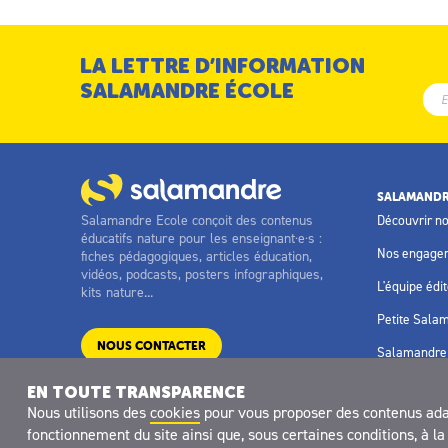
LA LETTRE D’INFORMATION
SALAMANDRE ÉCOLE
SALAMANDR
Salamandre Ecole conçoit des contenus
Découvrir n
éducatifs nature pour les enseignant·e·s :
Nos engage
fiches pédagogiques, articles éducation,
vidéos, podcasts, posters infographiques,
L'équipe édit
kits nature...
Petite Sala
NOUS CONTACTER
Salamandre 
EN TOUTE TRANSPARENCE
Nous utilisons des
cookies
pour vous proposer des contenus adapt
fonctionnement du site ainsi que, sous certaines conditions, à 
Site réalisé avec le soutien de