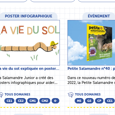
POSTER INFOGRAPHIQUE
ÉVÉNEMENT
a vie du sol expliquée en poster…
Petite Salamandre n°40 : 
a Salamandre Junior a créé des
Dans ce nouveau numéro de
osters infographiques pour aider…
2022, la Petite Salamandre
TOUS DOMAINES
TOUS DOMAINES
CE1
CE2
CM1
CM2
6ᵉ
MS
GS
CP
CE1