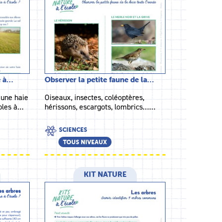
e à…
Observer la petite faune de la…
t une haie
Oiseaux, insectes, coléoptères,
ables à…
hérissons, escargots, lombrics……
SCIENCES
TOUS NIVEAUX
KIT NATURE