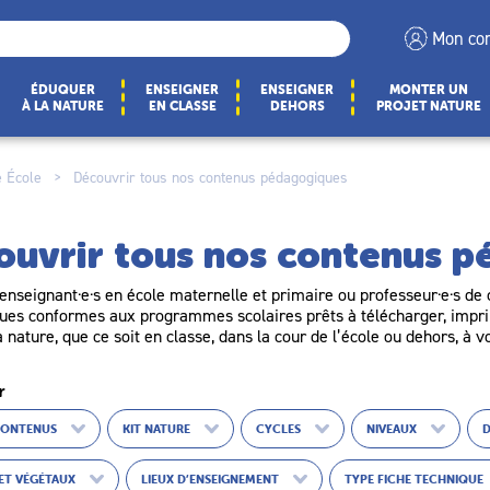
Mon co
ÉDUQUER
ENSEIGNER
ENSEIGNER
MONTER UN
À LA NATURE
EN CLASSE
DEHORS
PROJET NATURE
 École
>
Découvrir tous nos contenus pédagogiques
ouvrir tous nos contenus 
enseignant·e·s en école maternelle et primaire ou professeur·e·s de c
es conformes aux programmes scolaires prêts à télécharger, imprim
a nature, que ce soit en classe, dans la cour de l’école ou dehors, à v
r
CONTENUS
KIT NATURE
CYCLES
NIVEAUX
ET VÉGÉTAUX
LIEUX D’ENSEIGNEMENT
TYPE FICHE TECHNIQUE