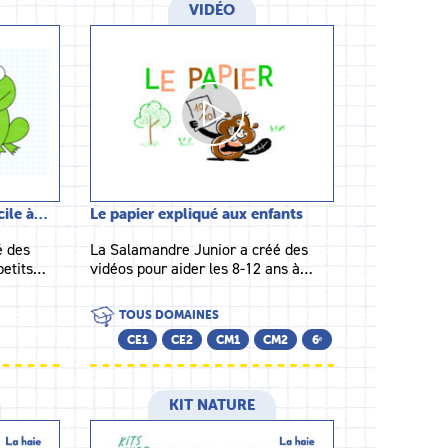
VIDÉO
cile à…
Le papier expliqué aux enfants
é des
La Salamandre Junior a créé des
petits…
vidéos pour aider les 8-12 ans à…
TOUS DOMAINES
CE1
CE2
CM1
CM2
6ᵉ
KIT NATURE