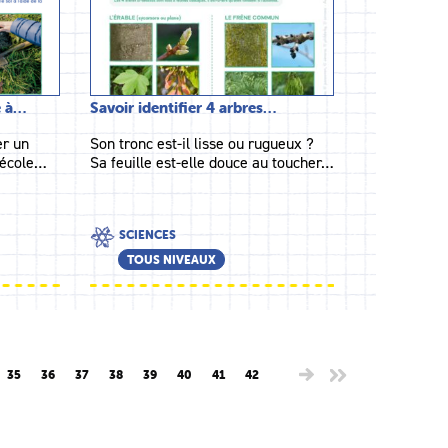
e à…
Savoir identifier 4 arbres…
er un
Son tronc est-il lisse ou rugueux ?
e école…
Sa feuille est-elle douce au toucher…
SCIENCES
TOUS NIVEAUX
35
36
37
38
39
40
41
42