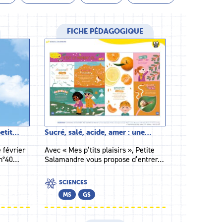
FICHE PÉDAGOGIQUE
petit…
Sucré, salé, acide, amer : une…
 février
Avec « Mes p’tits plaisirs », Petite
 n°40…
Salamandre vous propose d’entrer…
SCIENCES
MS
GS