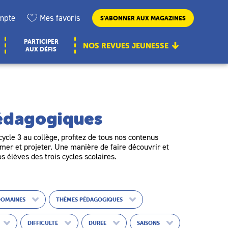
mpte
Mes favoris
S’ABONNER AUX MAGAZINES
PARTICIPER
NOS REVUES JEUNESSE
AUX DÉFIS
pédagogiques
ycle 3 au collège, profitez de tous nos contenus
er et projeter. Une manière de faire découvrir et
os élèves des trois cycles scolaires.
DOMAINES
THÈMES PÉDAGOGIQUES
DIFFICULTÉ
DURÉE
SAISONS