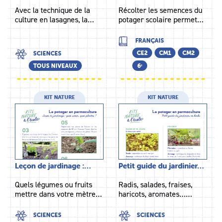
Avec la technique de la
Récolter les semences du
culture en lasagnes, la…
potager scolaire permet…
FRANÇAIS
CE2
CM1
CM2
SCIENCES
TOUS NIVEAUX
6ᵉ
KIT NATURE
KIT NATURE
Leçon de jardinage :…
Petit guide du jardinier…
Quels légumes ou fruits
Radis, salades, fraises,
mettre dans votre mètre…
haricots, aromates……
SCIENCES
SCIENCES