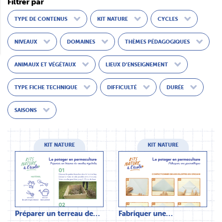
Filtrer par
TYPE DE CONTENUS
KIT NATURE
CYCLES
NIVEAUX
DOMAINES
THÈMES PÉDAGOGIQUES
ANIMAUX ET VÉGÉTAUX
LIEUX D’ENSEIGNEMENT
TYPE FICHE TECHNIQUE
DIFFICULTÉ
DURÉE
SAISONS
KIT NATURE
KIT NATURE
Préparer un terreau de…
Fabriquer une…