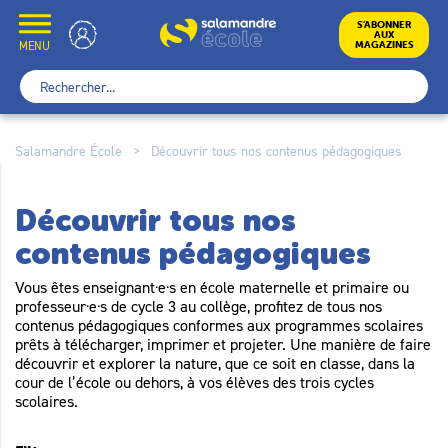
Skip
to
École
S’ABONNER
AUX
content
MENU
MAGAZINES
Rechercher :
Salamandre École
>
Découvrir tous nos contenus pédagogiques
Découvrir tous nos
contenus pédagogiques
Vous êtes enseignant·e·s en école maternelle et primaire ou
professeur·e·s de cycle 3 au collège, profitez de tous nos
contenus pédagogiques conformes aux programmes scolaires
prêts à télécharger, imprimer et projeter. Une manière de faire
découvrir et explorer la nature, que ce soit en classe, dans la
cour de l’école ou dehors, à vos élèves des trois cycles
scolaires.