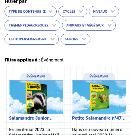
Filtrer par
TYPE DE CONTENUS
(1)
CYCLES
NIVEAUX
THÈMES PÉDAGOGIQUES
ANIMAUX ET VÉGÉTAUX
LIEUX D’ENSEIGNEMENT
SAISONS
Filtre appliqué :
Événement
ÉVÉNEMENT
ÉVÉNEMENT
Salamandre Junior…
Petite Salamandre n°47…
En avril-mai 2023, la
Dans ce nouveau numéro