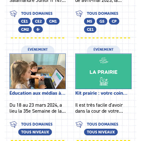
Salamandre Junior n°147…
de avril-mai 2023, la…
TOUS DOMAINES
TOUS DOMAINES
CE1
CE2
CM1
MS
GS
CP
CM2
6ᵉ
CE1
ÉVÉNEMENT
ÉVÉNEMENT
Éducation aux médias à…
Kit prairie : votre coin…
Du 18 au 23 mars 2024, a
Il est très facile d'avoir
lieu la 35e Semaine de la…
dans la cour de votre…
TOUS DOMAINES
TOUS DOMAINES
TOUS NIVEAUX
TOUS NIVEAUX