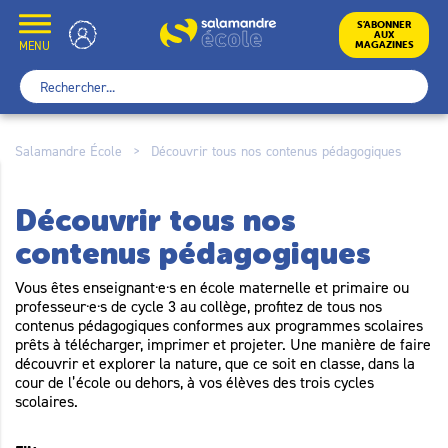
Skip
to
École
S’ABONNER
AUX
content
MENU
MAGAZINES
Rechercher :
Salamandre École
>
Découvrir tous nos contenus pédagogiques
Découvrir tous nos
contenus pédagogiques
Vous êtes enseignant·e·s en école maternelle et primaire ou
professeur·e·s de cycle 3 au collège, profitez de tous nos
contenus pédagogiques conformes aux programmes scolaires
prêts à télécharger, imprimer et projeter. Une manière de faire
découvrir et explorer la nature, que ce soit en classe, dans la
cour de l’école ou dehors, à vos élèves des trois cycles
scolaires.