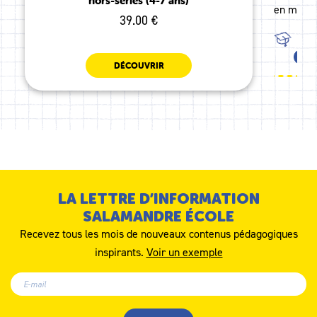
hors-séries (4-7 ans)
en mars 2
39.00 €
TOU
MS
DÉCOUVRIR
LA LETTRE D’INFORMATION
SALAMANDRE ÉCOLE
Recevez tous les mois de nouveaux contenus pédagogiques
inspirants.
Voir un exemple