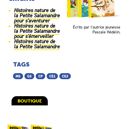
Histoires nature de
la Petite Salamandre
pour s'aventurer
Histoires nature de
Écrits par l’autrice jeunesse
la Petite Salamandre
Pascale Hédelin.
pour s'émerveiller
Histoires nature de
la Petite Salamandre
TAGS
MS
GS
CP
CE1
CE2
BOUTIQUE