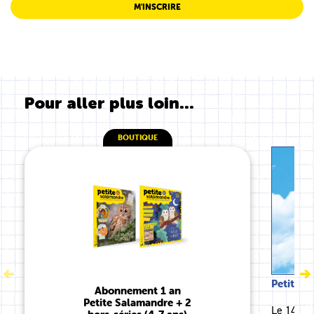
M'INSCRIRE
Pour aller plus loin...
BOUTIQUE
Petite S
Abonnement 1 an
Petite Salamandre + 2
Le 14e ho