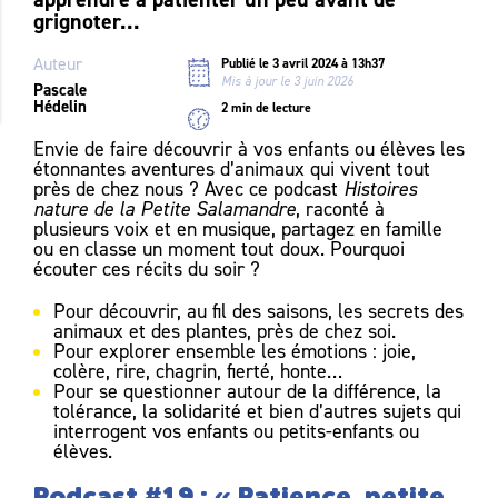
grignoter...
Auteur
Publié le 3 avril 2024 à 13h37
Mis à jour le 3 juin 2026
Pascale
Hédelin
2 min de lecture
Envie de faire découvrir à vos enfants ou élèves les
étonnantes aventures d’animaux qui vivent tout
près de chez nous ? Avec ce podcast
Histoires
nature de la Petite Salamandre
, raconté à
plusieurs voix et en musique, partagez en famille
ou en classe un moment tout doux. Pourquoi
écouter ces récits du soir ?
Pour découvrir, au fil des saisons, les secrets des
animaux et des plantes, près de chez soi.
Pour explorer ensemble les émotions : joie,
colère, rire, chagrin, fierté, honte…
Pour se questionner autour de la différence, la
tolérance, la solidarité et bien d’autres sujets qui
interrogent vos enfants ou petits-enfants ou
élèves.
Podcast #19 :
« Patience, petite