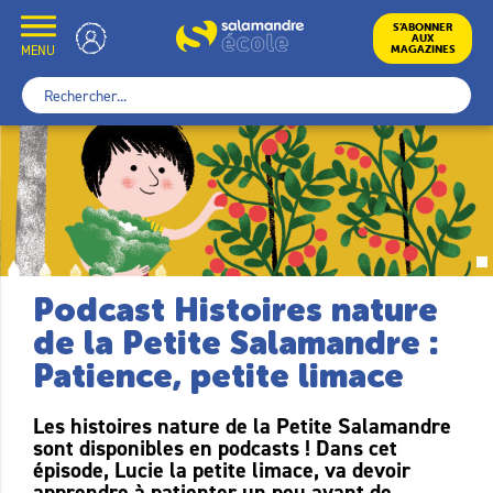
Skip
to
École
S’ABONNER
AUX
content
MENU
MAGAZINES
Rechercher :
Podcast Histoires nature
de la Petite Salamandre :
Patience, petite limace
Les histoires nature de la Petite Salamandre
sont disponibles en podcasts ! Dans cet
épisode, Lucie la petite limace, va devoir
apprendre à patienter un peu avant de