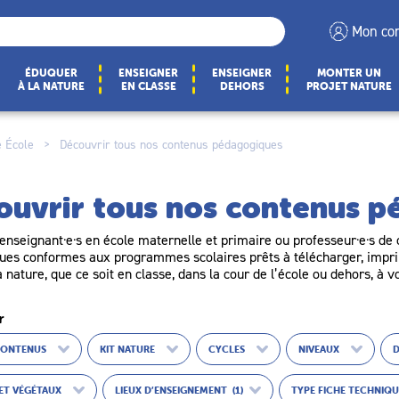
Mon co
ÉDUQUER
ENSEIGNER
ENSEIGNER
MONTER UN
À LA NATURE
EN CLASSE
DEHORS
PROJET NATURE
 École
>
Découvrir tous nos contenus pédagogiques
ouvrir tous nos contenus 
enseignant·e·s en école maternelle et primaire ou professeur·e·s de c
es conformes aux programmes scolaires prêts à télécharger, imprim
a nature, que ce soit en classe, dans la cour de l’école ou dehors, à v
r
CONTENUS
KIT NATURE
CYCLES
NIVEAUX
ET VÉGÉTAUX
LIEUX D’ENSEIGNEMENT
(1)
TYPE FICHE TECHNIQ