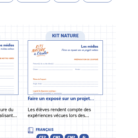
KIT NATURE
Faire un exposé sur un projet…
ture du
Les élèves rendent compte des
éalisant…
expériences vécues lors des…
FRANÇAIS
CE2
CM1
CM2
6ᵉ