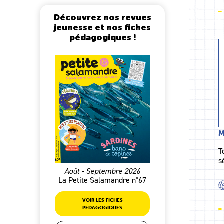
Découvrez nos revues
jeunesse et nos fiches
pédagogiques !
M
T
s
Août - Septembre 2026
La Petite Salamandre n°67
VOIR LES FICHES
PÉDAGOGIQUES