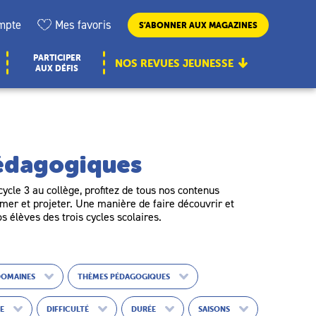
mpte
Mes favoris
S’ABONNER AUX MAGAZINES
PARTICIPER
NOS REVUES JEUNESSE
AUX DÉFIS
pédagogiques
ycle 3 au collège, profitez de tous nos contenus
er et projeter. Une manière de faire découvrir et
os élèves des trois cycles scolaires.
DOMAINES
THÈMES PÉDAGOGIQUES
UE
DIFFICULTÉ
DURÉE
SAISONS