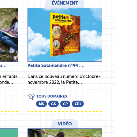
ÉVÉNEMENT
ses…
Petite Salamandre n°44 :…
s enfants
Dans ce nouveau numéro d'octobre-
monde…
novembre 2022, la Petite…
TOUS DOMAINES
MS
GS
CP
CE1
VIDÉO