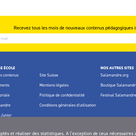
Recevez tous les mois de nouveaux contenus pédagogiques i
E ÉCOLE
NOS AUTRES SITES
os contenus
Site Suisse
Salamandre.org
ments
Mentions légales
Boutique Salamandr
oriale
Politique de confidentialité
Festival Salamandr
mandre
Conditions générales d'utilisation
Junior
és et réaliser des statistiques. A l’exception de ceux nécessaires 