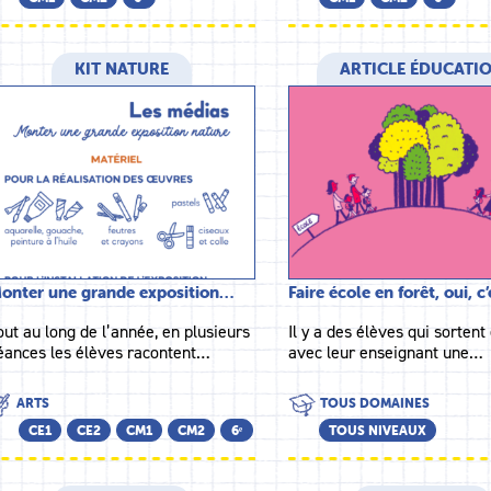
KIT NATURE
ARTICLE ÉDUCATI
onter une grande exposition…
Faire école en forêt, oui, c
out au long de l’année, en plusieurs
Il y a des élèves qui sortent
éances les élèves racontent…
avec leur enseignant une…
ARTS
TOUS DOMAINES
CE1
CE2
CM1
CM2
6ᵉ
TOUS NIVEAUX