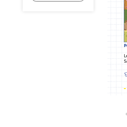
P
L
S