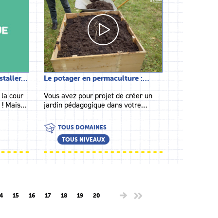
nstaller…
Le potager en permaculture :…
 la cour
Vous avez pour projet de créer un
e ! Mais…
jardin pédagogique dans votre…
TOUS DOMAINES
TOUS NIVEAUX
4
15
16
17
18
19
20