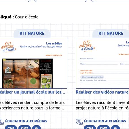
liqué :
Cour d’école
KIT NATURE
KIT NATURE
éaliser un journal école sur les…
Réaliser des vidéos nature
es élèves rendent compte de leurs
Les élèves racontent l’aven
xpériences nature sous la forme…
projet nature à l’école en r
ÉDUCATION AUX MÉDIAS
ÉDUCATION AUX MÉDIAS
CM1
CM2
6ᵉ
CM1
CM2
6ᵉ