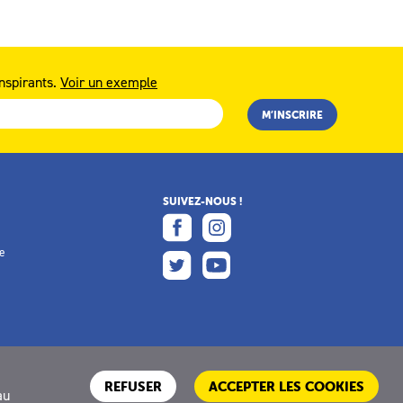
nspirants.
Voir un exemple
SUIVEZ-NOUS !
e
e
REFUSER
ACCEPTER LES COOKIES
au