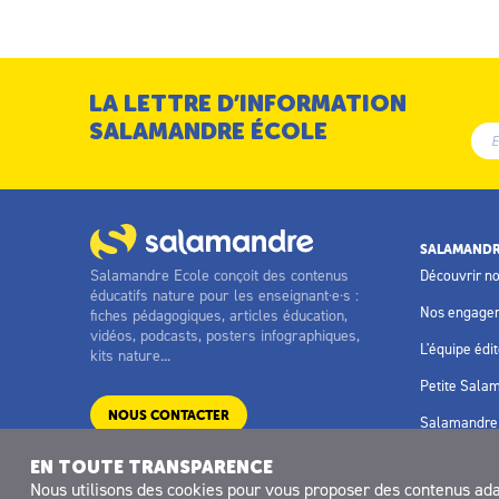
LA LETTRE D’INFORMATION
SALAMANDRE ÉCOLE
SALAMANDR
Salamandre Ecole conçoit des contenus
Découvrir n
éducatifs nature pour les enseignant·e·s :
Nos engage
fiches pédagogiques, articles éducation,
vidéos, podcasts, posters infographiques,
L'équipe édit
kits nature...
Petite Sala
NOUS CONTACTER
Salamandre 
EN TOUTE TRANSPARENCE
Nous utilisons des
cookies
pour vous proposer des contenus adapt