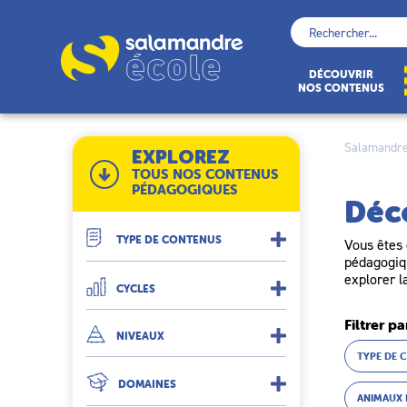
Skip
to
Rechercher :
content
École
DÉCOUVRIR
NOS CONTENUS
Salamandre
EXPLOREZ
TOUS NOS CONTENUS
PÉDAGOGIQUES
Déc
TYPE DE CONTENUS
Vous êtes 
pédagogiqu
explorer l
CYCLES
Filtrer pa
NIVEAUX
TYPE DE 
DOMAINES
ANIMAUX 