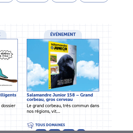
E
ÉVÉNEMENT
elligents
Salamandre Junior 158 – Grand
corbeau, gros cerveau
 dossier
Le grand corbeau, très commun dans
nos régions, vit…
TOUS DOMAINES
CE2
CM1
CM2
6ᵉ