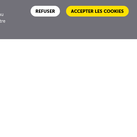
REFUSER
ACCEPTER LES COOKIES
au
ÉVÉNEMENT
tre
L’énigme
Salamandre Junior n°156 :
L’étourneau fait son show !
s nos
Quand les étourneaux arrivent en
ville, tout le monde le sait…
TOUS DOMAINES
ᵉ
CE1
CE2
CM1
CM2
6ᵉ