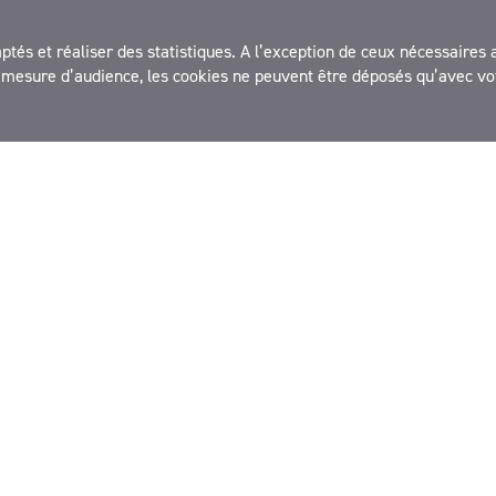
és et réaliser des statistiques. A l’exception de ceux nécessaires 
ARTICLE ÉDUCATION
ÉVÉNEMENT
la mesure d’audience, les cookies ne peuvent être déposés qu’avec vo
es 4 saisons de l’école dehors
Salamandre Junior 157 – 
de Maître Renard
réquenter toute l’année scolaire un
Le renard, très commun dan
ême lieu de nature, c’est…
campagnes, est une vraie…
TOUS DOMAINES
TOUS DOMAINES
TOUS NIVEAUX
CE2
CM1
CM2
6