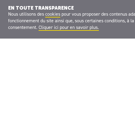
EN TOUTE TRANSPARENCE
Découvrez nos revues
Nous utilisons des
cookies
pour vous proposer des contenus adapt
jeunesse et nos fiches
fonctionnement du site ainsi que, sous certaines conditions, à 
pédagogiques !
consentement.
Cliquer ici pour en savoir plus.
L
F
m
Août - Septembre 2026
La Petite Salamandre n°67
VOIR LES FICHES
PÉDAGOGIQUES