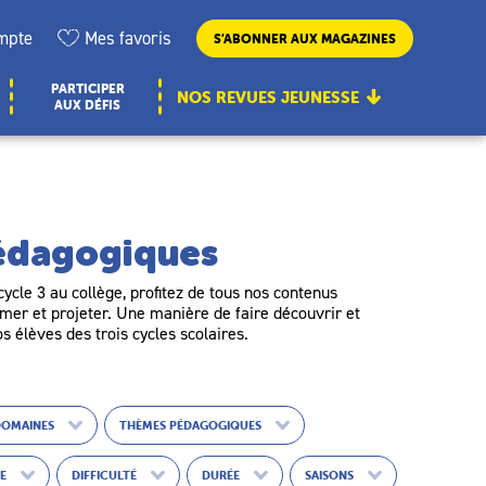
mpte
Mes favoris
S’ABONNER AUX MAGAZINES
PARTICIPER
NOS REVUES JEUNESSE
AUX DÉFIS
pédagogiques
ycle 3 au collège, profitez de tous nos contenus
er et projeter. Une manière de faire découvrir et
os élèves des trois cycles scolaires.
DOMAINES
THÈMES PÉDAGOGIQUES
UE
DIFFICULTÉ
DURÉE
SAISONS