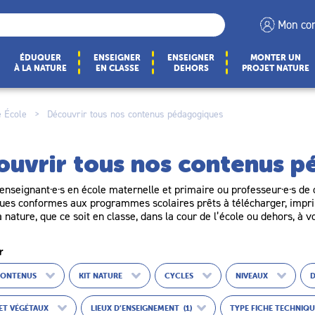
Mon co
ÉDUQUER
ENSEIGNER
ENSEIGNER
MONTER UN
À LA NATURE
EN CLASSE
DEHORS
PROJET NATURE
 École
>
Découvrir tous nos contenus pédagogiques
ouvrir tous nos contenus 
enseignant·e·s en école maternelle et primaire ou professeur·e·s de c
es conformes aux programmes scolaires prêts à télécharger, imprim
a nature, que ce soit en classe, dans la cour de l’école ou dehors, à v
r
CONTENUS
KIT NATURE
CYCLES
NIVEAUX
ET VÉGÉTAUX
LIEUX D’ENSEIGNEMENT
(1)
TYPE FICHE TECHNIQ