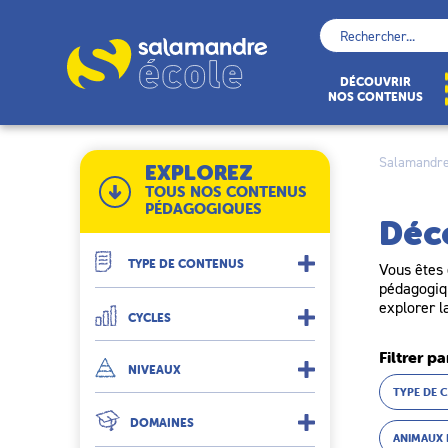
Skip
to
Rechercher :
content
École
DÉCOUVRIR
NOS CONTENUS
Salamandre
EXPLOREZ
TOUS NOS CONTENUS
PÉDAGOGIQUES
Déc
TYPE DE CONTENUS
Vous êtes 
pédagogiqu
explorer l
CYCLES
Filtrer pa
NIVEAUX
TYPE DE 
DOMAINES
ANIMAUX 