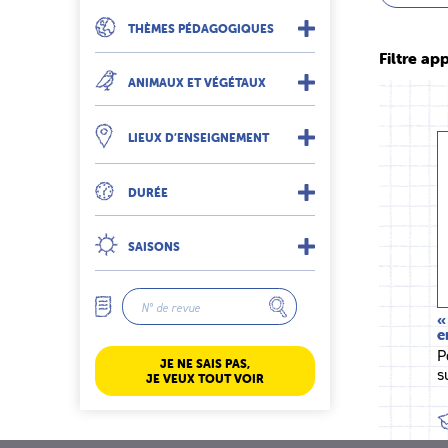
THÈMES PÉDAGOGIQUES
Filtre app
ANIMAUX ET VÉGÉTAUX
LIEUX D’ENSEIGNEMENT
DURÉE
SAISONS
«
e
P
JE NE SAIS PAS,
s
JE VEUX TOUT VOIR