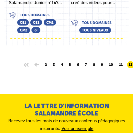
Salamandre Junior n°147…
créé des vidéos pour…
TOUS DOMAINES
CE1
CE2
CM1
TOUS DOMAINES
CM2
6ᵉ
TOUS NIVEAUX
2
3
4
5
6
7
8
9
10
11
12
LA LETTRE D’INFORMATION
SALAMANDRE ÉCOLE
Recevez tous les mois de nouveaux contenus pédagogiques
inspirants.
Voir un exemple