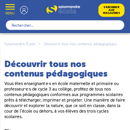
Skip
to
École
S’ABONNER
AUX
content
MENU
MAGAZINES
Rechercher :
Salamandre École
>
Découvrir tous nos contenus pédagogiques
Découvrir tous nos
contenus pédagogiques
Vous êtes enseignant·e·s en école maternelle et primaire ou
professeur·e·s de cycle 3 au collège, profitez de tous nos
contenus pédagogiques conformes aux programmes scolaires
prêts à télécharger, imprimer et projeter. Une manière de faire
découvrir et explorer la nature, que ce soit en classe, dans la
cour de l’école ou dehors, à vos élèves des trois cycles
scolaires.