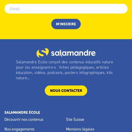
Salamandre Ecole conçoit des contenus éducatifs nature
pour les enseignant·e·s : fiches pédagogiques, articles
éducation, vidéos, podcasts, posters infographiques, kits
nature...
NOUS CONTACTER
SALAMANDRE ÉCOLE
Découvrir nos contenus
Site Suisse
Nos engagements
Mentions légales