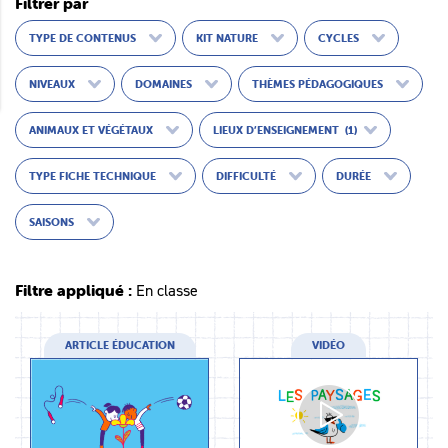
Filtrer par
TYPE DE CONTENUS
KIT NATURE
CYCLES
NIVEAUX
DOMAINES
THÈMES PÉDAGOGIQUES
ANIMAUX ET VÉGÉTAUX
LIEUX D’ENSEIGNEMENT
(1)
TYPE FICHE TECHNIQUE
DIFFICULTÉ
DURÉE
SAISONS
Filtre appliqué :
En classe
ARTICLE ÉDUCATION
VIDÉO