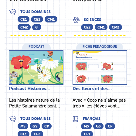
TOUS DOMAINES
CE1
CE2
CM1
SCIENCES
CM2
6ᵉ
CE2
CM1
CM2
PODCAST
FICHE PÉDAGOGIQUE
Podcast Histoires…
Des fleurs et des…
Les histoires nature de la
Avec « Coco ne s’aime pas
Petite Salamandre sont…
trop », les élèves vont…
TOUS DOMAINES
FRANÇAIS
MS
GS
CP
MS
GS
CP
CE1
CE2
CE1