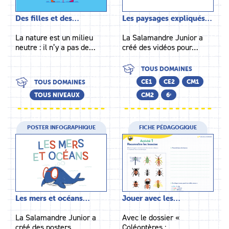
Des filles et des…
Les paysages expliqués…
La nature est un milieu
La Salamandre Junior a
neutre : il n’y a pas de…
créé des vidéos pour…
TOUS DOMAINES
CE1
CE2
CM1
TOUS DOMAINES
TOUS NIVEAUX
CM2
6ᵉ
POSTER INFOGRAPHIQUE
FICHE PÉDAGOGIQUE
Les mers et océans…
Jouer avec les…
La Salamandre Junior a
Avec le dossier «
créé des posters…
Coléoptères :…