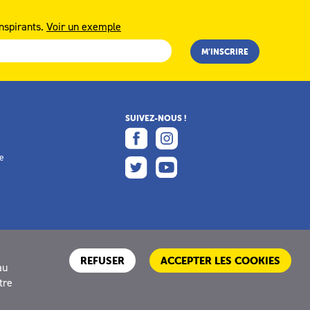
nspirants.
Voir un exemple
SUIVEZ-NOUS !
e
e
REFUSER
ACCEPTER LES COOKIES
au
tre