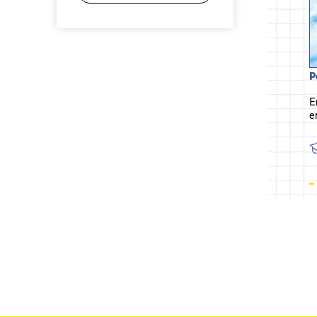
P
E
e