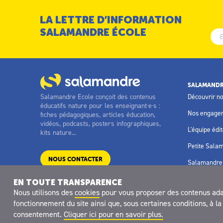
LA LETTRE D’INFORMATION
SALAMANDRE ÉCOLE
SALAMANDR
Salamandre Ecole conçoit des contenus
Découvrir n
éducatifs nature pour les enseignant·e·s :
Nos engage
fiches pédagogiques, articles éducation,
vidéos, podcasts, posters infographiques,
L'équipe édit
kits nature...
Petite Sala
NOUS CONTACTER
Salamandre 
EN TOUTE TRANSPARENCE
Nous utilisons des
cookies
pour vous proposer des contenus adapt
fonctionnement du site ainsi que, sous certaines conditions, à 
Site réalisé avec le soutien de
consentement.
Cliquer ici pour en savoir plus.