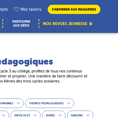
mpte
Mes favoris
S’ABONNER AUX MAGAZINES
PARTICIPER
NOS REVUES JEUNESSE
AUX DÉFIS
pédagogiques
ycle 3 au collège, profitez de tous nos contenus
er et projeter. Une manière de faire découvrir et
os élèves des trois cycles scolaires.
DOMAINES
THÈMES PÉDAGOGIQUES
DIFFICULTÉ
DURÉE
SAISONS