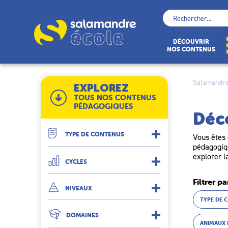
Skip
to
Rechercher :
content
École
DÉCOUVRIR
NOS CONTENUS
Salamandre
EXPLOREZ
TOUS NOS CONTENUS
PÉDAGOGIQUES
Déc
TYPE DE CONTENUS
Vous êtes 
pédagogiqu
explorer l
CYCLES
Filtrer pa
NIVEAUX
TYPE DE 
DOMAINES
ANIMAUX 