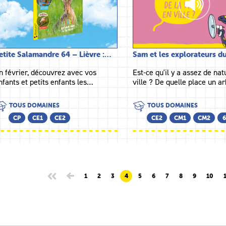
etite Salamandre 64 – Lièvre :…
Sam et les explorateurs 
n février, découvrez avec vos
Est-ce qu'il y a assez de na
nfants et petits enfants les…
ville ? De quelle place un 
TOUS DOMAINES
TOUS DOMAINES
CP
CE1
CE2
CE2
CM1
CM2
6
1
2
3
4
5
6
7
8
9
10