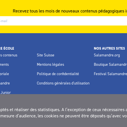
Recevez tous les mois de nouveaux contenus pédagogiques i
E ÉCOLE
NOS AUTRES SITES
os contenus
Site Suisse
Salamandre.org
ments
Mentions légales
Boutique Salamandr
oriale
Politique de confidentialité
Festival Salamandr
mandre
Conditions générales d'utilisation
Junior
és et réaliser des statistiques. A l’exception de ceux nécessaires 
la mesure d’audience, les cookies ne peuvent être déposés qu’avec vo