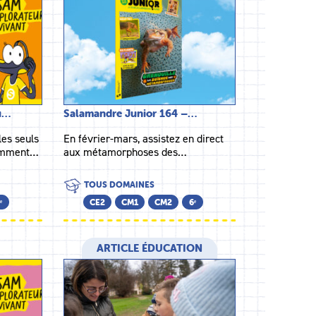
du…
Salamandre Junior 164 –…
les seuls
En février-mars, assistez en direct
Comment…
aux métamorphoses des…
TOUS DOMAINES
ᵉ
CE2
CM1
CM2
6ᵉ
ARTICLE ÉDUCATION