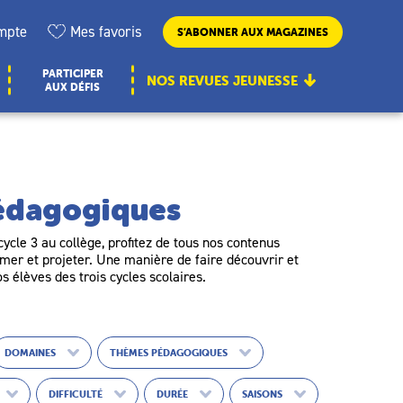
mpte
Mes favoris
S’ABONNER AUX MAGAZINES
PARTICIPER
NOS REVUES JEUNESSE
AUX DÉFIS
pédagogiques
ycle 3 au collège, profitez de tous nos contenus
er et projeter. Une manière de faire découvrir et
os élèves des trois cycles scolaires.
DOMAINES
THÈMES PÉDAGOGIQUES
DIFFICULTÉ
DURÉE
SAISONS