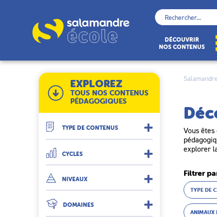
Skip
to
Rechercher :
content
École
DÉCOUVRIR
NOS CONTENUS
Salamandre
EXPLOREZ
TOUS NOS CONTENUS
PÉDAGOGIQUES
Déc
TYPE DE CONTENUS
Vous êtes 
pédagogiqu
explorer l
CYCLES
Filtrer pa
NIVEAUX
TYPE DE 
DOMAINES
ANIMAUX 