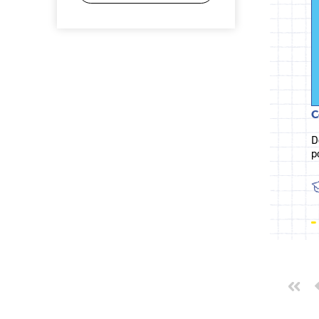
C
D
p