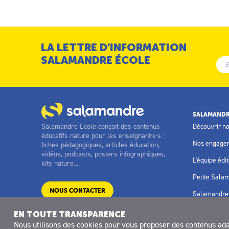
LA LETTRE D’INFORMATION
SALAMANDRE ÉCOLE
SALAMANDR
Salamandre Ecole conçoit des contenus
Découvrir n
éducatifs nature pour les enseignant·e·s :
Nos engage
fiches pédagogiques, articles éducation,
vidéos, podcasts, posters infographiques,
L'équipe édit
kits nature...
Petite Sala
NOUS CONTACTER
Salamandre 
EN TOUTE TRANSPARENCE
Nous utilisons des
cookies
pour vous proposer des contenus adapt