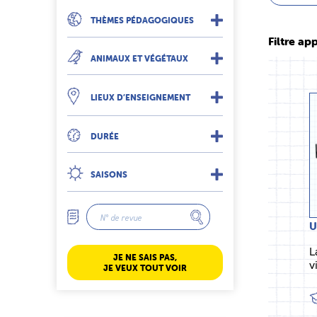
THÈMES PÉDAGOGIQUES
Filtre app
ANIMAUX ET VÉGÉTAUX
LIEUX D’ENSEIGNEMENT
DURÉE
SAISONS
U
L
JE NE SAIS PAS,
v
JE VEUX TOUT VOIR