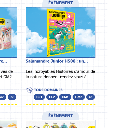
ÉVÉNEMENT
dre…
Salamandre Junior HS08 : un…
èves de
Les Incroyables Histoires d'amour de
 et CM2…
la nature donnent rendez-vous à…
TOUS DOMAINES
M2
6ᵉ
CE1
CE2
CM1
CM2
6ᵉ
ÉVÉNEMENT