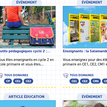
ÉVÉNEMENT
ÉVÉNEMENT
utils pédagogiques cycle 2 :…
Enseignants : la Salaman
ous êtes enseignants en cycle 2 en
Vous enseignez pour des él
cole primaire et vous êtes…
primaire en CE1, CE2, CM1
TOUS DOMAINES
TOUS DOMAINES
CP
CE1
CE2
CE1
CE2
CM1
C
ARTICLE ÉDUCATION
ÉVÉNEMENT