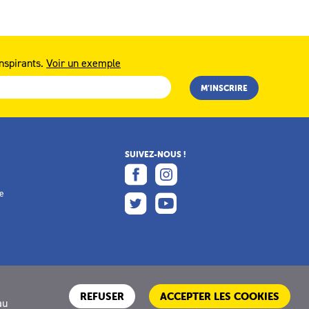
nspirants.
Voir un exemple
SUIVEZ-NOUS !
e
e
REFUSER
ACCEPTER LES COOKIES
au