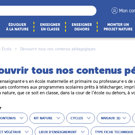
Mon co
ÉDUQUER
ENSEIGNER
ENSEIGNER
MONTER UN
À LA NATURE
EN CLASSE
DEHORS
PROJET NATURE
 École
>
Découvrir tous nos contenus pédagogiques
ouvrir tous nos contenus 
enseignant·e·s en école maternelle et primaire ou professeur·e·s de c
es conformes aux programmes scolaires prêts à télécharger, imprim
a nature, que ce soit en classe, dans la cour de l’école ou dehors, à v
r
CONTENUS
KIT NATURE
CYCLES
NIVEAUX
(1)
ET VÉGÉTAUX
LIEUX D’ENSEIGNEMENT
TYPE FICHE TECHNIQUE