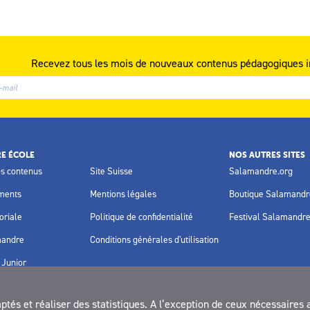
Recevez tous les mois de nouveaux contenus pédagogiques i
E ÉCOLE
NOS AUTRES SITES
os contenus
Site Suisse
Salamandre.org
ments
Mentions légales
Boutique Salamandr
oriale
Politique de confidentialité
Festival Salamandr
mandre
Conditions générales d'utilisation
Junior
és et réaliser des statistiques. A l’exception de ceux nécessaires 