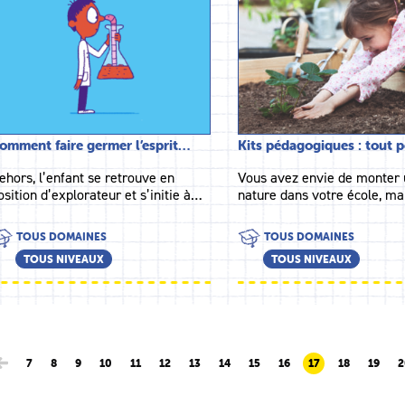
omment faire germer l’esprit…
Kits pédagogiques : tout 
ehors, l’enfant se retrouve en
Vous avez envie de monter 
osition d’explorateur et s’initie à…
nature dans votre école, m
TOUS DOMAINES
TOUS DOMAINES
TOUS NIVEAUX
TOUS NIVEAUX
7
8
9
10
11
12
13
14
15
16
17
18
19
2