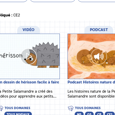
liqué :
CE2
VIDÉO
PODCAST
n dessin de hérisson facile à faire
Podcast Histoires nature 
a Petite Salamandre a créé des
Les histoires nature de la Pe
idéos pour apprendre aux petits…
Salamandre sont disponibl
TOUS DOMAINES
TOUS DOMAINES
TOUS NIVEAUX
MS
GS
CP
CE1