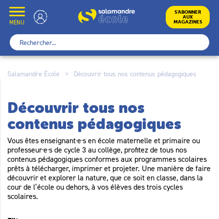
Skip
to
École
S’ABONNER
AUX
content
MENU
MAGAZINES
Rechercher :
Salamandre École
>
Découvrir tous nos contenus pédagogiques
Découvrir tous nos
contenus pédagogiques
Vous êtes enseignant·e·s en école maternelle et primaire ou
professeur·e·s de cycle 3 au collège, profitez de tous nos
contenus pédagogiques conformes aux programmes scolaires
prêts à télécharger, imprimer et projeter. Une manière de faire
découvrir et explorer la nature, que ce soit en classe, dans la
cour de l’école ou dehors, à vos élèves des trois cycles
scolaires.