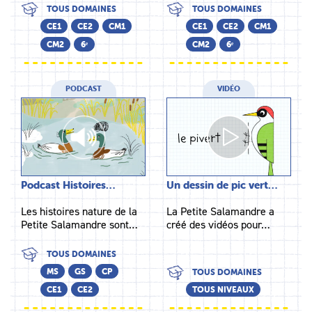
TOUS DOMAINES
TOUS DOMAINES
CE1
CE2
CM1
CE1
CE2
CM1
CM2
6ᵉ
CM2
6ᵉ
PODCAST
VIDÉO
Podcast Histoires…
Un dessin de pic vert…
Les histoires nature de la
La Petite Salamandre a
Petite Salamandre sont…
créé des vidéos pour…
TOUS DOMAINES
MS
GS
CP
TOUS DOMAINES
CE1
CE2
TOUS NIVEAUX