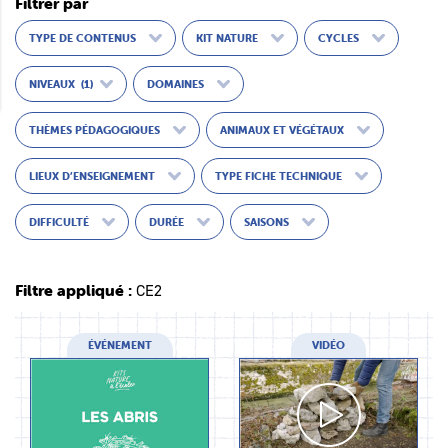
Filtrer par
TYPE DE CONTENUS
KIT NATURE
CYCLES
NIVEAUX
(1)
DOMAINES
THÈMES PÉDAGOGIQUES
ANIMAUX ET VÉGÉTAUX
LIEUX D’ENSEIGNEMENT
TYPE FICHE TECHNIQUE
DIFFICULTÉ
DURÉE
SAISONS
Filtre appliqué :
CE2
ÉVÉNEMENT
VIDÉO