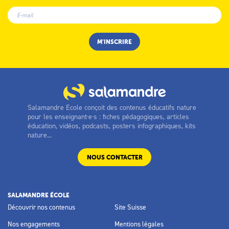
Salamandre Ecole conçoit des contenus éducatifs nature
pour les enseignant·e·s : fiches pédagogiques, articles
éducation, vidéos, podcasts, posters infographiques, kits
nature...
NOUS CONTACTER
SALAMANDRE ÉCOLE
Découvrir nos contenus
Site Suisse
Nos engagements
Mentions légales