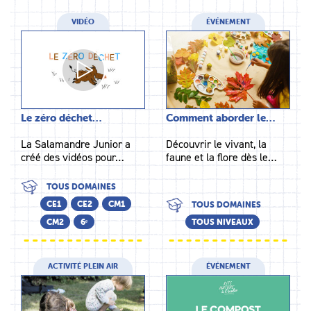
VIDÉO
ÉVÉNEMENT
Le zéro déchet…
Comment aborder le…
La Salamandre Junior a
Découvrir le vivant, la
créé des vidéos pour…
faune et la flore dès le…
TOUS DOMAINES
CE1
CE2
CM1
TOUS DOMAINES
CM2
6ᵉ
TOUS NIVEAUX
ACTIVITÉ PLEIN AIR
ÉVÉNEMENT