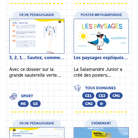
FICHE PÉDAGOGIQUE
POSTER INFOGRAPHIQUE
3, 2, 1… Sautez, comme…
Les paysages expliqués…
Avec ce dossier sur la
La Salamandre Junior a
grande sauterelle verte…
créé des posters…
TOUS DOMAINES
CE1
CE2
CM1
SPORT
MS
GS
CM2
6ᵉ
FICHE PÉDAGOGIQUE
ÉVÉNEMENT