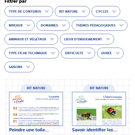
Filtrer par
TYPE DE CONTENUS
KIT NATURE
CYCLES
NIVEAUX
DOMAINES
THÈMES PÉDAGOGIQUES
ANIMAUX ET VÉGÉTAUX
LIEUX D’ENSEIGNEMENT
TYPE FICHE TECHNIQUE
DIFFICULTÉ
DURÉE
SAISONS
KIT NATURE
KIT NATURE
Peindre une toile…
Savoir identifier les…