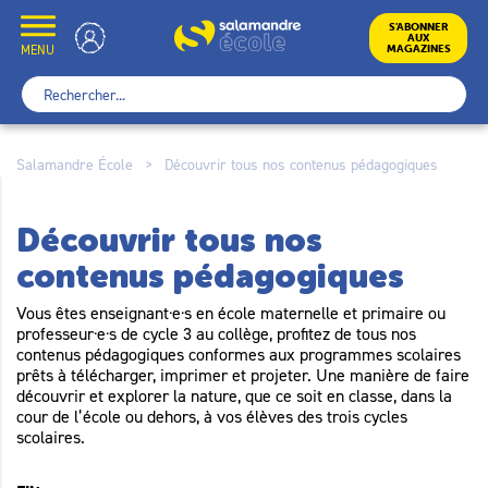
Skip
to
École
S’ABONNER
AUX
content
MENU
MAGAZINES
Rechercher :
Salamandre École
>
Découvrir tous nos contenus pédagogiques
Découvrir tous nos
contenus pédagogiques
Vous êtes enseignant·e·s en école maternelle et primaire ou
professeur·e·s de cycle 3 au collège, profitez de tous nos
contenus pédagogiques conformes aux programmes scolaires
prêts à télécharger, imprimer et projeter. Une manière de faire
découvrir et explorer la nature, que ce soit en classe, dans la
cour de l’école ou dehors, à vos élèves des trois cycles
scolaires.