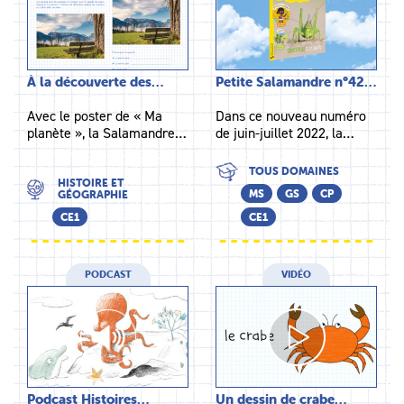
À la découverte des…
Petite Salamandre n°42…
Avec le poster de « Ma
Dans ce nouveau numéro
planète », la Salamandre…
de juin-juillet 2022, la…
TOUS DOMAINES
HISTOIRE ET
MS
GS
CP
GÉOGRAPHIE
CE1
CE1
PODCAST
VIDÉO
Podcast Histoires…
Un dessin de crabe…