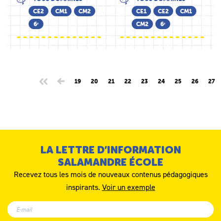
CE2
CM1
CM2
CE1
CE2
CM1
6ᵉ
CM2
6ᵉ
19
20
21
22
23
24
25
26
27
LA LETTRE D’INFORMATION
SALAMANDRE ÉCOLE
Recevez tous les mois de nouveaux contenus pédagogiques
inspirants.
Voir un exemple