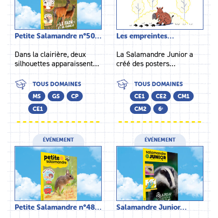
Petite Salamandre n°50…
Les empreintes…
Dans la clairière, deux
La Salamandre Junior a
silhouettes apparaissent…
créé des posters…
TOUS DOMAINES
TOUS DOMAINES
MS
GS
CP
CE1
CE2
CM1
CE1
CM2
6ᵉ
ÉVÉNEMENT
ÉVÉNEMENT
Petite Salamandre n°48…
Salamandre Junior…