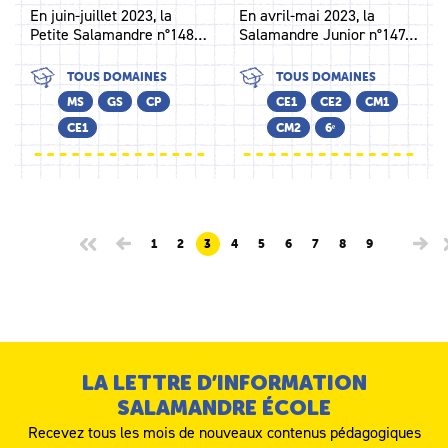
En juin-juillet 2023, la
En avril-mai 2023, la
Petite Salamandre n°148…
Salamandre Junior n°147…
TOUS DOMAINES
TOUS DOMAINES
MS
GS
CP
CE1
CE2
CM1
CE1
CM2
6ᵉ
1
2
3
4
5
6
7
8
9
LA LETTRE D’INFORMATION
SALAMANDRE ÉCOLE
Recevez tous les mois de nouveaux contenus pédagogiques