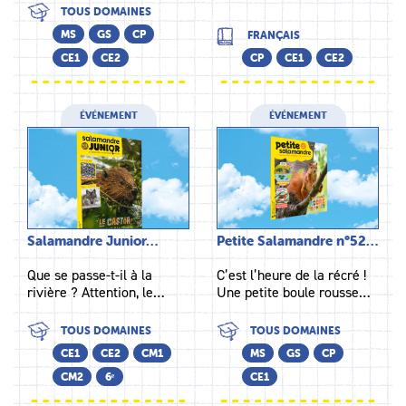
TOUS DOMAINES
MS
GS
CP
FRANÇAIS
CE1
CE2
CP
CE1
CE2
ÉVÉNEMENT
ÉVÉNEMENT
Salamandre Junior…
Petite Salamandre n°52…
Que se passe-t-il à la
C’est l’heure de la récré !
rivière ? Attention, le…
Une petite boule rousse…
TOUS DOMAINES
TOUS DOMAINES
CE1
CE2
CM1
MS
GS
CP
CM2
6ᵉ
CE1