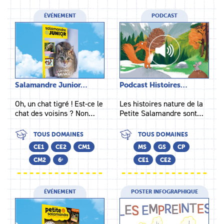
ÉVÉNEMENT
PODCAST
Salamandre Junior…
Podcast Histoires…
Oh, un chat tigré ! Est-ce le
Les histoires nature de la
chat des voisins ? Non…
Petite Salamandre sont…
TOUS DOMAINES
TOUS DOMAINES
CE1
CE2
CM1
MS
GS
CP
CM2
6ᵉ
CE1
CE2
ÉVÉNEMENT
POSTER INFOGRAPHIQUE