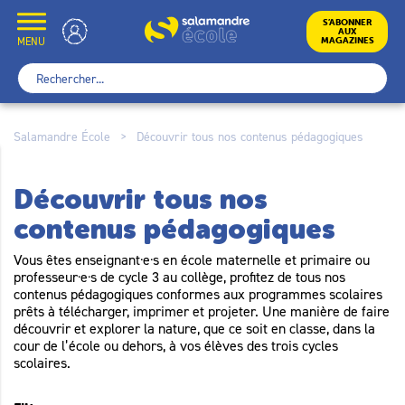
Skip
to
École
S’ABONNER
AUX
content
MENU
MAGAZINES
Rechercher :
Salamandre École
>
Découvrir tous nos contenus pédagogiques
Découvrir tous nos
contenus pédagogiques
Vous êtes enseignant·e·s en école maternelle et primaire ou
professeur·e·s de cycle 3 au collège, profitez de tous nos
contenus pédagogiques conformes aux programmes scolaires
prêts à télécharger, imprimer et projeter. Une manière de faire
découvrir et explorer la nature, que ce soit en classe, dans la
cour de l’école ou dehors, à vos élèves des trois cycles
scolaires.