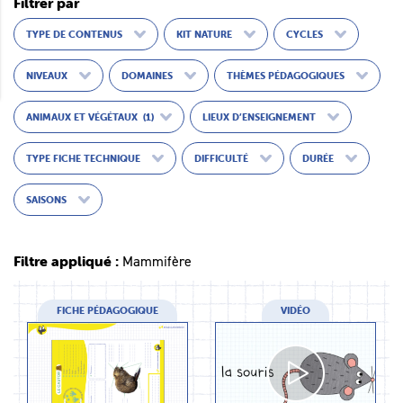
Filtrer par
TYPE DE CONTENUS
KIT NATURE
CYCLES
NIVEAUX
DOMAINES
THÈMES PÉDAGOGIQUES
ANIMAUX ET VÉGÉTAUX
(1)
LIEUX D’ENSEIGNEMENT
TYPE FICHE TECHNIQUE
DIFFICULTÉ
DURÉE
SAISONS
Filtre appliqué :
Mammifère
FICHE PÉDAGOGIQUE
VIDÉO