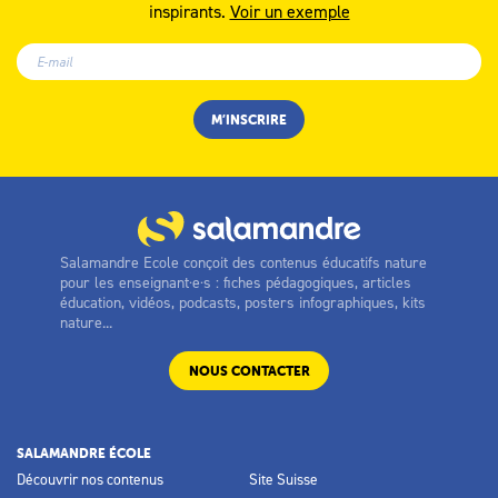
inspirants.
Voir un exemple
Salamandre Ecole conçoit des contenus éducatifs nature
pour les enseignant·e·s : fiches pédagogiques, articles
éducation, vidéos, podcasts, posters infographiques, kits
nature...
NOUS CONTACTER
SALAMANDRE ÉCOLE
Découvrir nos contenus
Site Suisse