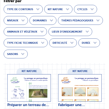
Filtrer par
TYPE DE CONTENUS
KIT NATURE
CYCLES
NIVEAUX
DOMAINES
THÈMES PÉDAGOGIQUES
ANIMAUX ET VÉGÉTAUX
LIEUX D’ENSEIGNEMENT
TYPE FICHE TECHNIQUE
DIFFICULTÉ
DURÉE
SAISONS
KIT NATURE
KIT NATURE
Préparer un terreau de…
Fabriquer une…