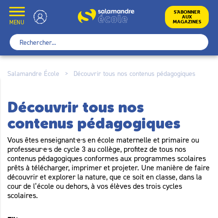
Skip
to
École
S’ABONNER
AUX
content
MENU
MAGAZINES
Rechercher :
Salamandre École
>
Découvrir tous nos contenus pédagogiques
Découvrir tous nos
contenus pédagogiques
Vous êtes enseignant·e·s en école maternelle et primaire ou
professeur·e·s de cycle 3 au collège, profitez de tous nos
contenus pédagogiques conformes aux programmes scolaires
prêts à télécharger, imprimer et projeter. Une manière de faire
découvrir et explorer la nature, que ce soit en classe, dans la
cour de l’école ou dehors, à vos élèves des trois cycles
scolaires.