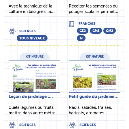
Avec la technique de la
Récolter les semences du
culture en lasagnes, la…
potager scolaire permet…
FRANÇAIS
CE2
CM1
CM2
SCIENCES
TOUS NIVEAUX
6ᵉ
KIT NATURE
KIT NATURE
Leçon de jardinage :…
Petit guide du jardinier…
Quels légumes ou fruits
Radis, salades, fraises,
mettre dans votre mètre…
haricots, aromates……
SCIENCES
SCIENCES