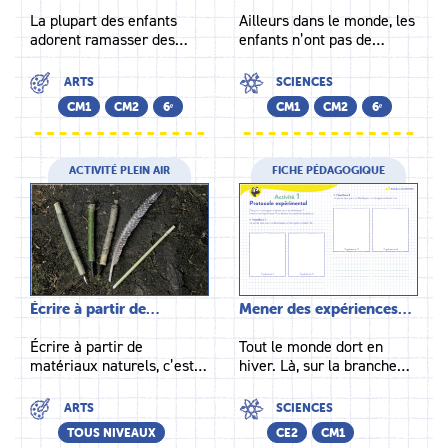
La plupart des enfants
Ailleurs dans le monde, les
adorent ramasser des…
enfants n’ont pas de…
ARTS
SCIENCES
CM1
CM2
6ᵉ
CM1
CM2
6ᵉ
ACTIVITÉ PLEIN AIR
FICHE PÉDAGOGIQUE
Écrire à partir de…
Mener des expériences…
Écrire à partir de
Tout le monde dort en
matériaux naturels, c’est…
hiver. Là, sur la branche…
ARTS
SCIENCES
TOUS NIVEAUX
CE2
CM1