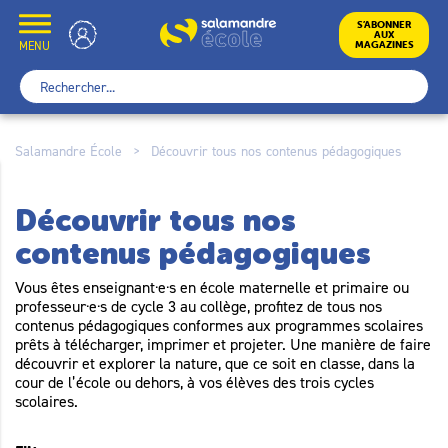
Skip
to
École
S’ABONNER
AUX
content
MENU
MAGAZINES
Rechercher :
Salamandre École
>
Découvrir tous nos contenus pédagogiques
Découvrir tous nos
contenus pédagogiques
Vous êtes enseignant·e·s en école maternelle et primaire ou
professeur·e·s de cycle 3 au collège, profitez de tous nos
contenus pédagogiques conformes aux programmes scolaires
prêts à télécharger, imprimer et projeter. Une manière de faire
découvrir et explorer la nature, que ce soit en classe, dans la
cour de l’école ou dehors, à vos élèves des trois cycles
scolaires.