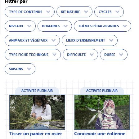
Filtrer par
TYPE DE CONTENUS
KIT NATURE
CYCLES
NIVEAUX
DOMAINES
THÈMES PÉDAGOGIQUES
ANIMAUX ET VÉGÉTAUX
LIEUX D’ENSEIGNEMENT
TYPE FICHE TECHNIQUE
DIFFICULTÉ
DURÉE
SAISONS
ACTIVITÉ PLEIN AIR
ACTIVITÉ PLEIN AIR
Tisser un panier en osier
Concevoir une éolienne