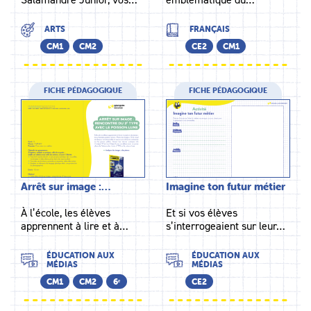
ARTS
FRANÇAIS
CM1
CM2
CE2
CM1
FICHE PÉDAGOGIQUE
FICHE PÉDAGOGIQUE
Arrêt sur image :…
Imagine ton futur métier
À l’école, les élèves
Et si vos élèves
apprennent à lire et à…
s’interrogeaient sur leur…
ÉDUCATION AUX
ÉDUCATION AUX
MÉDIAS
MÉDIAS
CM1
CM2
6ᵉ
CE2