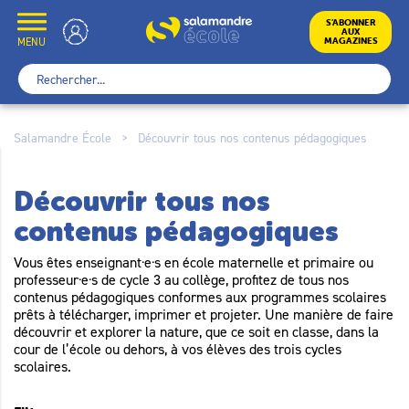
Skip
to
École
S’ABONNER
AUX
content
MENU
MAGAZINES
Rechercher :
Salamandre École
>
Découvrir tous nos contenus pédagogiques
Découvrir tous nos
contenus pédagogiques
Vous êtes enseignant·e·s en école maternelle et primaire ou
professeur·e·s de cycle 3 au collège, profitez de tous nos
contenus pédagogiques conformes aux programmes scolaires
prêts à télécharger, imprimer et projeter. Une manière de faire
découvrir et explorer la nature, que ce soit en classe, dans la
cour de l’école ou dehors, à vos élèves des trois cycles
scolaires.