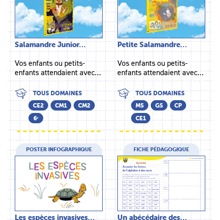
Salamandre Junior…
Petite Salamandre…
Vos enfants ou petits-
Vos enfants ou petits-
enfants attendaient avec…
enfants attendaient avec…
TOUS DOMAINES
TOUS DOMAINES
CE2
CM1
CM2
MS
GS
CP
6ᵉ
CE1
POSTER INFOGRAPHIQUE
FICHE PÉDAGOGIQUE
Les espèces invasives…
Un abécédaire des…