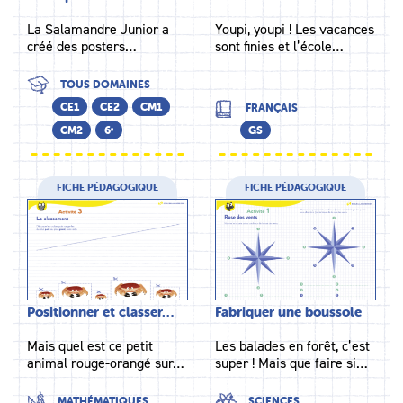
La Salamandre Junior a
Youpi, youpi ! Les vacances
créé des posters…
sont finies et l’école…
TOUS DOMAINES
CE1
CE2
CM1
FRANÇAIS
CM2
6ᵉ
GS
FICHE PÉDAGOGIQUE
FICHE PÉDAGOGIQUE
Positionner et classer…
Fabriquer une boussole
Mais quel est ce petit
Les balades en forêt, c’est
animal rouge-orangé sur…
super ! Mais que faire si…
MATHÉMATIQUES
SCIENCES