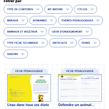
Filtrer par
TYPE DE CONTENUS
KIT NATURE
CYCLES
NIVEAUX
DOMAINES
THÈMES PÉDAGOGIQUES
ANIMAUX ET VÉGÉTAUX
LIEUX D’ENSEIGNEMENT
TYPE FICHE TECHNIQUE
DIFFICULTÉ
DURÉE
SAISONS
FICHE PÉDAGOGIQUE
FICHE PÉDAGOGIQUE
L’eau dans tous ses états
Défendre un animal…