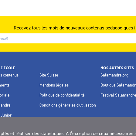
Recevez tous les mois de nouveaux contenus pédagogiques i
E ÉCOLE
NOS AUTRES SITES
os contenus
Site Suisse
Salamandre.org
ments
Mentions légales
Boutique Salamandr
oriale
Politique de confidentialité
Festival Salamandr
mandre
Conditions générales d'utilisation
Junior
és et réaliser des statistiques. A l’exception de ceux nécessaires 