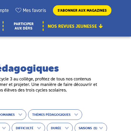
mpte
Mes favoris
S’ABONNER AUX MAGAZINES
PARTICIPER
NOS REVUES JEUNESSE
AUX DÉFIS
pédagogiques
ycle 3 au collège, profitez de tous nos contenus
er et projeter. Une manière de faire découvrir et
os élèves des trois cycles scolaires.
DOMAINES
THÈMES PÉDAGOGIQUES
DIFFICULTÉ
DURÉE
SAISONS
(1)