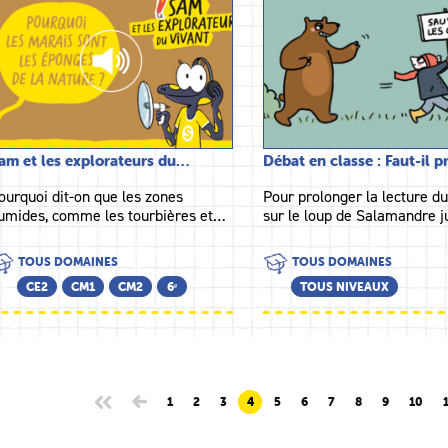
am et les explorateurs du…
Débat en classe : Faut-il 
ourquoi dit-on que les zones
Pour prolonger la lecture du
umides, comme les tourbières et…
sur le loup de Salamandre 
TOUS DOMAINES
TOUS DOMAINES
CE2
CM1
CM2
6ᵉ
TOUS NIVEAUX
1
2
3
4
5
6
7
8
9
10