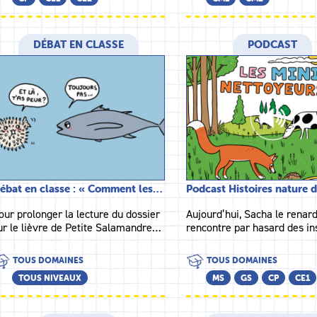
DÉBAT EN CLASSE
PODCAST
ébat en classe : « Comment les…
Podcast Histoires nature 
our prolonger la lecture du dossier
Aujourd’hui, Sacha le renar
ur le lièvre de Petite Salamandre…
rencontre par hasard des i
TOUS DOMAINES
TOUS DOMAINES
TOUS NIVEAUX
MS
GS
CP
CE1