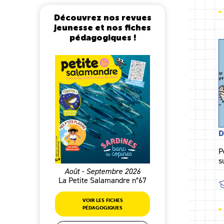
Découvrez nos revues
jeunesse et nos fiches
pédagogiques !
D
P
s
Août - Septembre 2026
La Petite Salamandre n°67
VOIR LES FICHES
PÉDAGOGIQUES