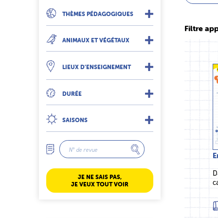
THÈMES PÉDAGOGIQUES
Filtre app
ANIMAUX ET VÉGÉTAUX
LIEUX D’ENSEIGNEMENT
DURÉE
SAISONS
E
D
JE NE SAIS PAS,
c
JE VEUX TOUT VOIR