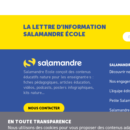
LA LETTRE D’INFORMATION
SALAMANDRE ÉCOLE
SALAMANDR
Salamandre Ecole conçoit des contenus
Découvrir n
éducatifs nature pour les enseignant·e·s :
Nos engage
fiches pédagogiques, articles éducation,
vidéos, podcasts, posters infographiques,
L'équipe édit
kits nature...
Petite Sala
NOUS CONTACTER
Salamandre 
EN TOUTE TRANSPARENCE
Nous utilisons des
cookies
pour vous proposer des contenus adapt