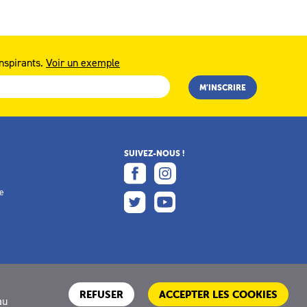
nspirants.
Voir un exemple
SUIVEZ-NOUS !
e
e
REFUSER
ACCEPTER LES COOKIES
au