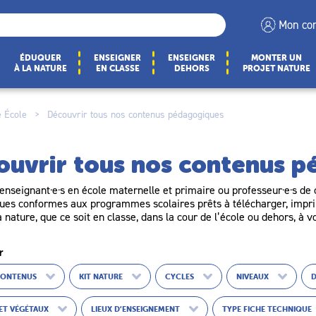
Mon co
ÉDUQUER
ENSEIGNER
ENSEIGNER
MONTER UN
À LA NATURE
EN CLASSE
DEHORS
PROJET NATURE
 École
>
Découvrir tous nos contenus pédagogiques
ouvrir tous nos contenus 
enseignant·e·s en école maternelle et primaire ou professeur·e·s de c
es conformes aux programmes scolaires prêts à télécharger, imprim
a nature, que ce soit en classe, dans la cour de l’école ou dehors, à v
r
CONTENUS
KIT NATURE
CYCLES
NIVEAUX
ET VÉGÉTAUX
LIEUX D’ENSEIGNEMENT
TYPE FICHE TECHNIQUE