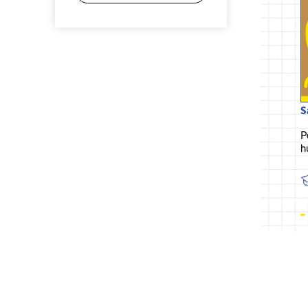
S
P
h