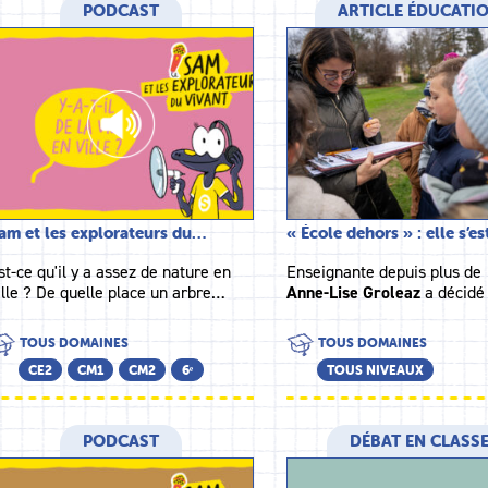
PODCAST
ARTICLE ÉDUCATI
am et les explorateurs du…
« École dehors » : elle s’e
st-ce qu'il y a assez de nature en
Enseignante depuis plus de 
ille ? De quelle place un arbre…
Anne-Lise Groleaz
a décidé
TOUS DOMAINES
TOUS DOMAINES
CE2
CM1
CM2
6ᵉ
TOUS NIVEAUX
PODCAST
DÉBAT EN CLASS