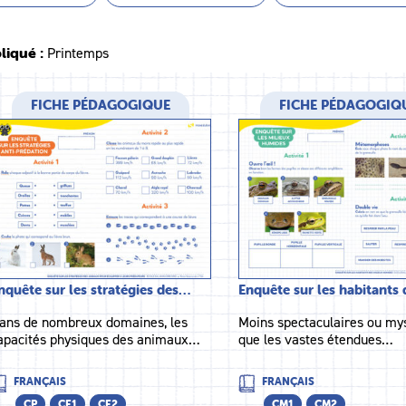
liqué :
Printemps
FICHE PÉDAGOGIQUE
FICHE PÉDAGOGIQ
nquête sur les stratégies des…
Enquête sur les habitants
ans de nombreux domaines, les
Moins spectaculaires ou my
apacités physiques des animaux…
que les vastes étendues…
FRANÇAIS
FRANÇAIS
CP
CE1
CE2
CM1
CM2