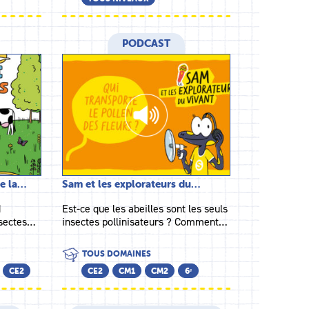
PODCAST
de la…
Sam et les explorateurs du…
d
Est-ce que les abeilles sont les seuls
nsectes…
insectes pollinisateurs ? Comment…
TOUS DOMAINES
CE2
CE2
CM1
CM2
6ᵉ