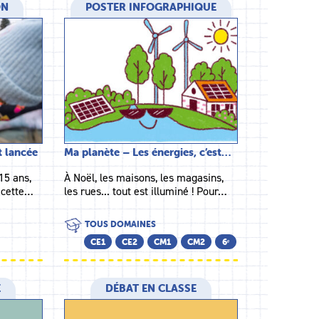
ON
POSTER INFOGRAPHIQUE
st lancée
Ma planète – Les énergies, c’est…
15 ans,
À Noël, les maisons, les magasins,
 cette…
les rues... tout est illuminé ! Pour…
TOUS DOMAINES
CE1
CE2
CM1
CM2
6ᵉ
E
DÉBAT EN CLASSE