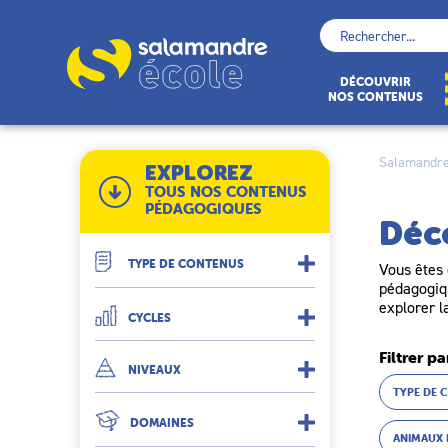
Skip
to
Rechercher :
content
École
DÉCOUVRIR
NOS CONTENUS
Salamandre
EXPLOREZ
TOUS NOS CONTENUS
PÉDAGOGIQUES
Déc
TYPE DE CONTENUS
Vous êtes 
pédagogiqu
explorer l
CYCLES
Filtrer pa
NIVEAUX
TYPE DE 
DOMAINES
ANIMAUX 