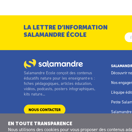
LA LETTRE D’INFORMATION
SALAMANDRE ÉCOLE
SALAMANDR
Salamandre Ecole conçoit des contenus
Découvrir n
éducatifs nature pour les enseignant·e·s :
Nos engage
fiches pédagogiques, articles éducation,
vidéos, podcasts, posters infographiques,
L'équipe édit
kits nature...
Petite Sala
NOUS CONTACTER
Salamandre 
EN TOUTE TRANSPARENCE
Nous utilisons des
cookies
pour vous proposer des contenus adapt