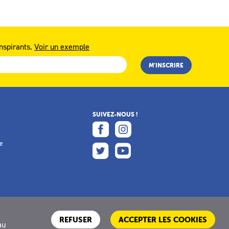
nspirants.
Voir un exemple
SUIVEZ-NOUS !
e
e
REFUSER
ACCEPTER LES COOKIES
au