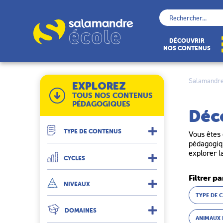
Skip
to
Rechercher :
content
École
DÉCOUVRIR
NOS CONTENUS
Salamandre
EXPLOREZ
TOUS NOS CONTENUS
PÉDAGOGIQUES
Déc
TYPE DE CONTENUS
Vous êtes 
pédagogiqu
explorer l
CYCLES
Filtrer pa
NIVEAUX
TYPE DE 
DOMAINES
ANIMAUX 