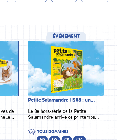
ÉVÉNEMENT
Petite Salamandre HS08 : un…
èves de
Le 8e hors-série de la Petite
rnelle…
Salamandre arrive ce printemps…
TOUS DOMAINES
MS
GS
CP
CE1