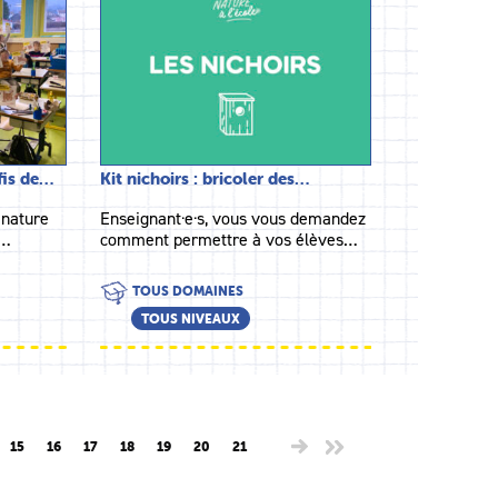
fis de…
Kit nichoirs : bricoler des…
 nature
Enseignant·e·s, vous vous demandez
n…
comment permettre à vos élèves…
TOUS DOMAINES
TOUS NIVEAUX
15
16
17
18
19
20
21