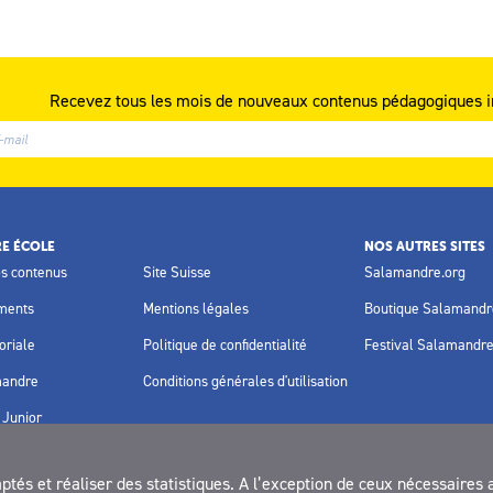
Recevez tous les mois de nouveaux contenus pédagogiques i
E ÉCOLE
NOS AUTRES SITES
os contenus
Site Suisse
Salamandre.org
ments
Mentions légales
Boutique Salamandr
oriale
Politique de confidentialité
Festival Salamandr
mandre
Conditions générales d'utilisation
Junior
és et réaliser des statistiques. A l’exception de ceux nécessaires 