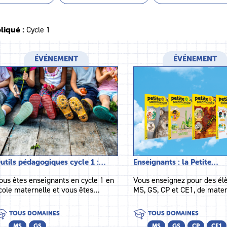
liqué :
Cycle 1
ÉVÉNEMENT
ÉVÉNEMENT
utils pédagogiques cycle 1 :…
Enseignants : la Petite…
ous êtes enseignants en cycle 1 en
Vous enseignez pour des él
cole maternelle et vous êtes…
MS, GS, CP et CE1, de mate
TOUS DOMAINES
TOUS DOMAINES
MS
GS
MS
GS
CP
CE1