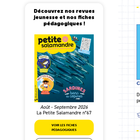
Découvrez nos revues
jeunesse et nos fiches
pédagogiques !
C
D
p
Août - Septembre 2026
La Petite Salamandre n°67
VOIR LES FICHES
PÉDAGOGIQUES