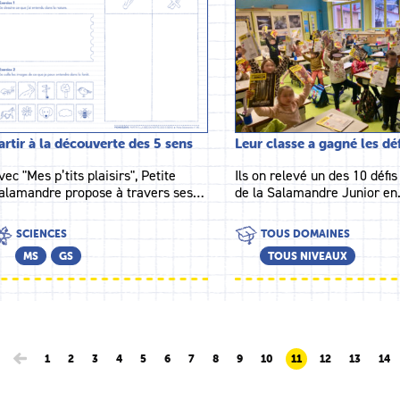
artir à la découverte des 5 sens
Leur classe a gagné les dé
vec "Mes p’tits plaisirs", Petite
Ils on relevé un des 10 défis
alamandre propose à travers ses…
de la Salamandre Junior e
SCIENCES
TOUS DOMAINES
MS
GS
TOUS NIVEAUX
1
2
3
4
5
6
7
8
9
10
11
12
13
14