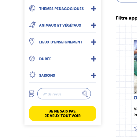
THÈMES PÉDAGOGIQUES
Filtre app
ANIMAUX ET VÉGÉTAUX
LIEUX D’ENSEIGNEMENT
DURÉE
SAISONS
O
V
JE NE SAIS PAS,
é
JE VEUX TOUT VOIR