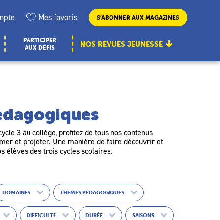
mpte
Mes favoris
S’ABONNER AUX MAGAZINES
PARTICIPER
NOS REVUES JEUNESSE
AUX DÉFIS
pédagogiques
ycle 3 au collège, profitez de tous nos contenus
er et projeter. Une manière de faire découvrir et
os élèves des trois cycles scolaires.
DOMAINES
THÈMES PÉDAGOGIQUES
DIFFICULTÉ
DURÉE
SAISONS