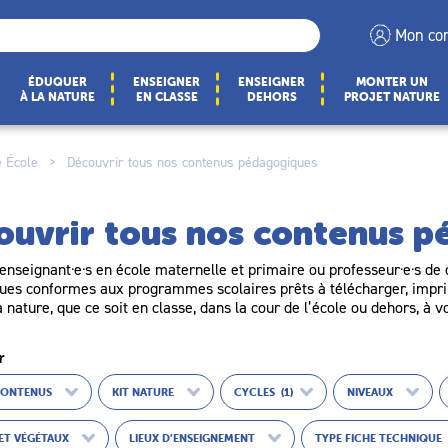
Mon co
ÉDUQUER
ENSEIGNER
ENSEIGNER
MONTER UN
À LA NATURE
EN CLASSE
DEHORS
PROJET NATURE
 École
>
Découvrir tous nos contenus pédagogiques
ouvrir tous nos contenus 
enseignant·e·s en école maternelle et primaire ou professeur·e·s de c
es conformes aux programmes scolaires prêts à télécharger, imprim
a nature, que ce soit en classe, dans la cour de l’école ou dehors, à v
r
CONTENUS
KIT NATURE
CYCLES
(1)
NIVEAUX
ET VÉGÉTAUX
LIEUX D’ENSEIGNEMENT
TYPE FICHE TECHNIQUE