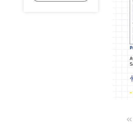
P
A
S