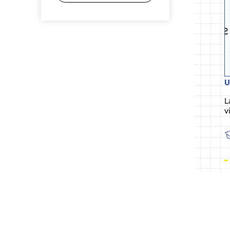
U
L
v