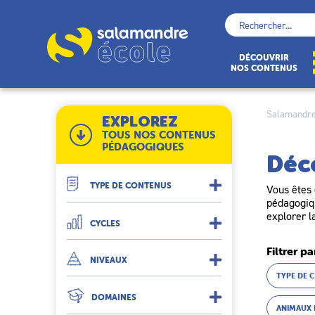
Skip
to
Rechercher :
content
École
DÉCOUVRIR
NOS CONTENUS
Salamandre
EXPLOREZ
TOUS NOS CONTENUS
PÉDAGOGIQUES
Déc
TYPE DE CONTENUS
Vous êtes 
pédagogiqu
explorer l
CYCLES
Filtrer pa
NIVEAUX
TYPE DE 
DOMAINES
ANIMAUX 