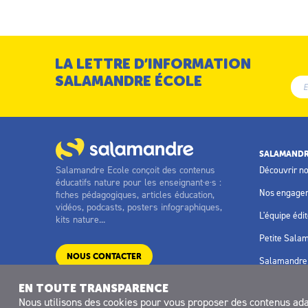
LA LETTRE D’INFORMATION
SALAMANDRE ÉCOLE
SALAMANDR
Salamandre Ecole conçoit des contenus
Découvrir n
éducatifs nature pour les enseignant·e·s :
Nos engage
fiches pédagogiques, articles éducation,
vidéos, podcasts, posters infographiques,
L'équipe édit
kits nature...
Petite Sala
NOUS CONTACTER
Salamandre 
EN TOUTE TRANSPARENCE
Nous utilisons des
cookies
pour vous proposer des contenus adapt