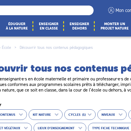
Mon co
ÉDUQUER
ENSEIGNER
ENSEIGNER
MONTER UN
À LA NATURE
EN CLASSE
DEHORS
PROJET NATURE
 École
>
Découvrir tous nos contenus pédagogiques
ouvrir tous nos contenus 
enseignant·e·s en école maternelle et primaire ou professeur·e·s de c
es conformes aux programmes scolaires prêts à télécharger, imprim
a nature, que ce soit en classe, dans la cour de l’école ou dehors, à v
r
CONTENUS
KIT NATURE
CYCLES
(1)
NIVEAUX
ET VÉGÉTAUX
LIEUX D’ENSEIGNEMENT
TYPE FICHE TECHNIQUE