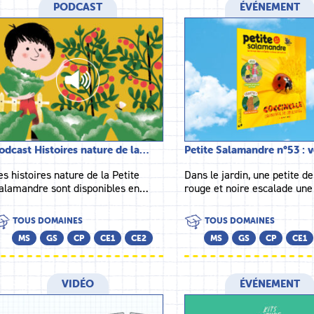
PODCAST
ÉVÉNEMENT
odcast Histoires nature de la…
Petite Salamandre n°53 : 
es histoires nature de la Petite
Dans le jardin, une petite d
alamandre sont disponibles en…
rouge et noire escalade une
TOUS DOMAINES
TOUS DOMAINES
MS
GS
CP
CE1
CE2
MS
GS
CP
CE1
VIDÉO
ÉVÉNEMENT