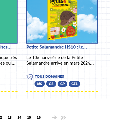
tites…
Petite Salamandre HS10 : le…
ique très
Le 10e hors-série de la Petite
êtes qui…
Salamandre arrive en mars 2024…
TOUS DOMAINES
MS
GS
CP
CE1
2
13
14
15
16