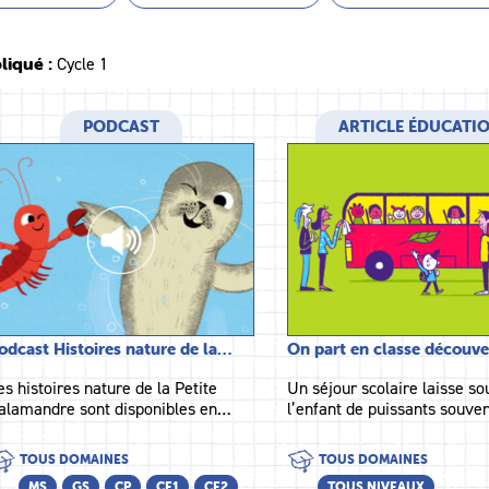
liqué :
Cycle 1
PODCAST
ARTICLE ÉDUCATI
odcast Histoires nature de la…
On part en classe découver
es histoires nature de la Petite
Un séjour scolaire laisse so
alamandre sont disponibles en…
l’enfant de puissants souve
TOUS DOMAINES
TOUS DOMAINES
MS
GS
CP
CE1
CE2
TOUS NIVEAUX