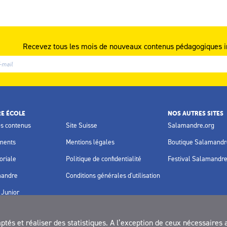
Recevez tous les mois de nouveaux contenus pédagogiques i
E ÉCOLE
NOS AUTRES SITES
os contenus
Site Suisse
Salamandre.org
ments
Mentions légales
Boutique Salamandr
oriale
Politique de confidentialité
Festival Salamandr
mandre
Conditions générales d'utilisation
Junior
és et réaliser des statistiques. A l’exception de ceux nécessaires 