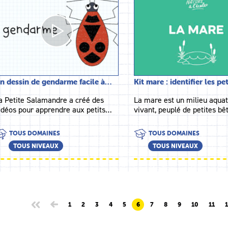
n dessin de gendarme facile à…
Kit mare : identifier les pe
a Petite Salamandre a créé des
La mare est un milieu aquat
idéos pour apprendre aux petits…
vivant, peuplé de petites b
TOUS DOMAINES
TOUS DOMAINES
TOUS NIVEAUX
TOUS NIVEAUX
1
2
3
4
5
6
7
8
9
10
11
1