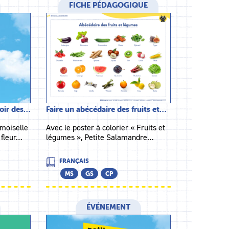
FICHE PÉDAGOGIQUE
voir des…
Faire un abécédaire des fruits et…
emoiselle
Avec le poster à colorier « Fruits et
 fleur…
légumes », Petite Salamandre…
FRANÇAIS
MS
GS
CP
ÉVÉNEMENT