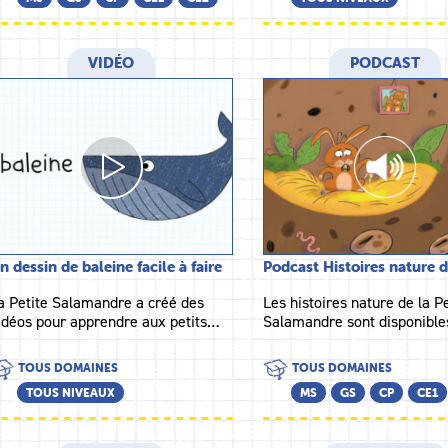
VIDÉO
PODCAST
n dessin de baleine facile à faire
Podcast Histoires nature 
a Petite Salamandre a créé des
Les histoires nature de la Pe
idéos pour apprendre aux petits…
Salamandre sont disponibl
TOUS DOMAINES
TOUS DOMAINES
TOUS NIVEAUX
MS
GS
CP
CE1