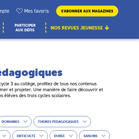
mpte
Mes favoris
S’ABONNER AUX MAGAZINES
PARTICIPER
NOS REVUES JEUNESSE
AUX DÉFIS
pédagogiques
ycle 3 au collège, profitez de tous nos contenus
er et projeter. Une manière de faire découvrir et
os élèves des trois cycles scolaires.
DOMAINES
THÈMES PÉDAGOGIQUES
DIFFICULTÉ
DURÉE
SAISONS