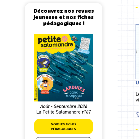
Découvrez nos revues
jeunesse et nos fiches
pédagogiques !
U
L
v
Août - Septembre 2026
La Petite Salamandre n°67
VOIR LES FICHES
PÉDAGOGIQUES