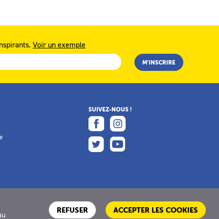
nspirants.
Voir un exemple
SUIVEZ-NOUS !
e
e
REFUSER
ACCEPTER LES COOKIES
au