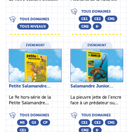
TOUS DOMAINES
CE1
CE2
CM1
TOUS DOMAINES
TOUS NIVEAUX
CM2
6ᵉ
ÉVÉNEMENT
ÉVÉNEMENT
Petite Salamandre…
Salamandre Junior…
Le 9e hors-série de la
La pieuvre jette de l’encre
Petite Salamandre…
face à un prédateur ou…
TOUS DOMAINES
TOUS DOMAINES
MS
GS
CP
CE1
CE2
CM1
CE1
CM2
6ᵉ