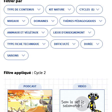
Filtrer par
TYPE DE CONTENUS
KIT NATURE
CYCLES
(1)
NIVEAUX
DOMAINES
THÈMES PÉDAGOGIQUES
ANIMAUX ET VÉGÉTAUX
LIEUX D’ENSEIGNEMENT
TYPE FICHE TECHNIQUE
DIFFICULTÉ
DURÉE
SAISONS
Filtre appliqué :
Cycle 2
PODCAST
VIDÉO