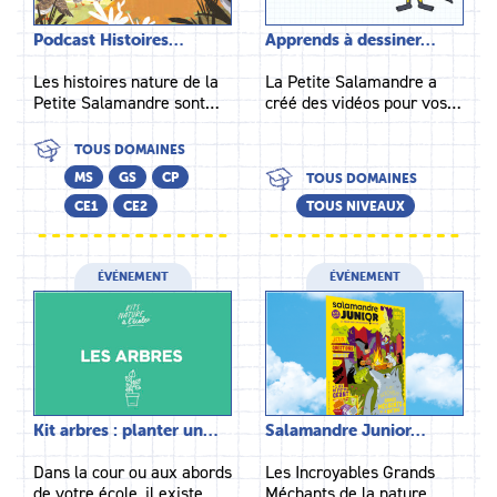
Podcast Histoires…
Apprends à dessiner…
Les histoires nature de la
La Petite Salamandre a
Petite Salamandre sont…
créé des vidéos pour vos…
TOUS DOMAINES
MS
GS
CP
TOUS DOMAINES
CE1
CE2
TOUS NIVEAUX
ÉVÉNEMENT
ÉVÉNEMENT
Kit arbres : planter un…
Salamandre Junior…
Dans la cour ou aux abords
Les Incroyables Grands
de votre école, il existe…
Méchants de la nature…