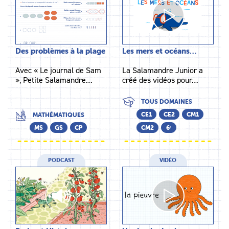
Des problèmes à la plage
Les mers et océans…
Avec « Le journal de Sam
La Salamandre Junior a
», Petite Salamandre…
créé des vidéos pour…
TOUS DOMAINES
CE1
CE2
CM1
MATHÉMATIQUES
MS
GS
CP
CM2
6ᵉ
PODCAST
VIDÉO