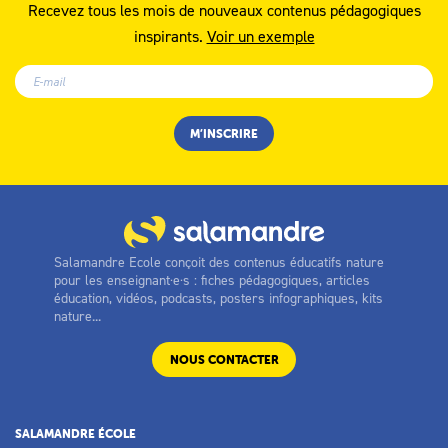
Recevez tous les mois de nouveaux contenus pédagogiques
inspirants.
Voir un exemple
Salamandre Ecole conçoit des contenus éducatifs nature
pour les enseignant·e·s : fiches pédagogiques, articles
éducation, vidéos, podcasts, posters infographiques, kits
nature...
NOUS CONTACTER
SALAMANDRE ÉCOLE