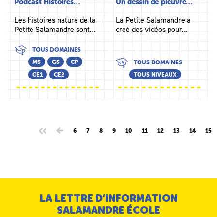
Podcast Histoires…
Un dessin de pieuvre…
Les histoires nature de la
La Petite Salamandre a
Petite Salamandre sont…
créé des vidéos pour…
TOUS DOMAINES
MS
GS
CP
TOUS DOMAINES
CE1
CE2
TOUS NIVEAUX
6
7
8
9
10
11
12
13
14
15
LA LETTRE D’INFORMATION
SALAMANDRE ÉCOLE