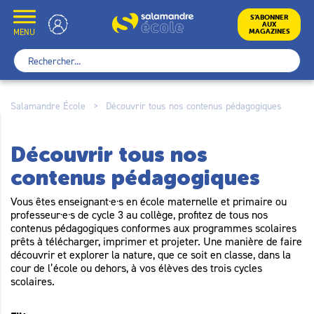
Skip
to
École
S’ABONNER
AUX
content
MENU
MAGAZINES
Rechercher :
Salamandre École
>
Découvrir tous nos contenus pédagogiques
Découvrir tous nos
contenus pédagogiques
Vous êtes enseignant·e·s en école maternelle et primaire ou
professeur·e·s de cycle 3 au collège, profitez de tous nos
contenus pédagogiques conformes aux programmes scolaires
prêts à télécharger, imprimer et projeter. Une manière de faire
découvrir et explorer la nature, que ce soit en classe, dans la
cour de l’école ou dehors, à vos élèves des trois cycles
scolaires.