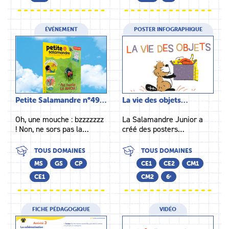
ÉVÉNEMENT
POSTER INFOGRAPHIQUE
Petite Salamandre n°49…
La vie des objets…
Oh, une mouche : bzzzzzzz
La Salamandre Junior a
! Non, ne sors pas la…
créé des posters…
TOUS DOMAINES
TOUS DOMAINES
MS
GS
CP
CE1
CE2
CM1
CE1
CM2
6ᵉ
FICHE PÉDAGOGIQUE
VIDÉO