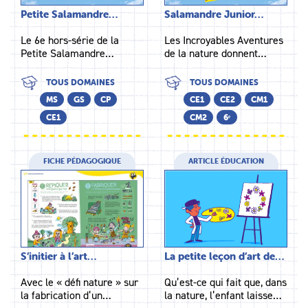
Petite Salamandre…
Salamandre Junior…
Le 6e hors-série de la
Les Incroyables Aventures
Petite Salamandre…
de la nature donnent…
TOUS DOMAINES
TOUS DOMAINES
MS
GS
CP
CE1
CE2
CM1
CE1
CM2
6ᵉ
FICHE PÉDAGOGIQUE
ARTICLE ÉDUCATION
S’initier à l’art…
La petite leçon d’art de…
Avec le « défi nature » sur
Qu’est-ce qui fait que, dans
la fabrication d’un…
la nature, l’enfant laisse…