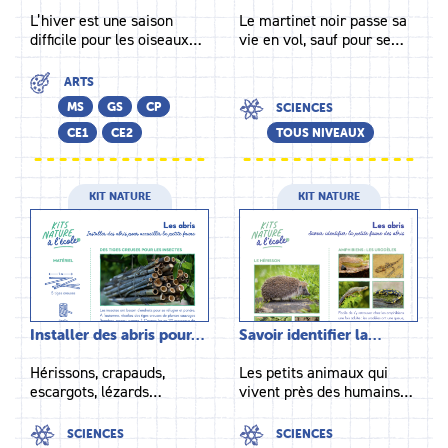
L’hiver est une saison
Le martinet noir passe sa
difficile pour les oiseaux…
vie en vol, sauf pour se…
ARTS
MS
GS
CP
SCIENCES
CE1
CE2
TOUS NIVEAUX
KIT NATURE
KIT NATURE
Installer des abris pour…
Savoir identifier la…
Hérissons, crapauds,
Les petits animaux qui
escargots, lézards…
vivent près des humains…
SCIENCES
SCIENCES