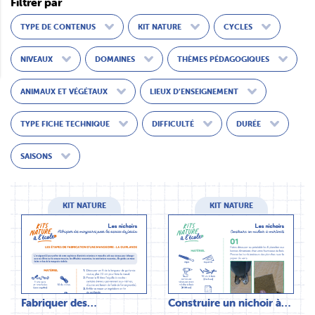
Filtrer par
TYPE DE CONTENUS
KIT NATURE
CYCLES
NIVEAUX
DOMAINES
THÈMES PÉDAGOGIQUES
ANIMAUX ET VÉGÉTAUX
LIEUX D’ENSEIGNEMENT
TYPE FICHE TECHNIQUE
DIFFICULTÉ
DURÉE
SAISONS
KIT NATURE
KIT NATURE
Fabriquer des…
Construire un nichoir à…