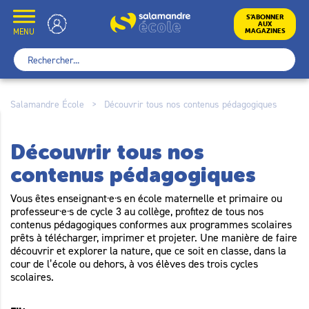
Skip
to
École
S’ABONNER
AUX
content
MENU
MAGAZINES
Rechercher :
Salamandre École
>
Découvrir tous nos contenus pédagogiques
Découvrir tous nos
contenus pédagogiques
Vous êtes enseignant·e·s en école maternelle et primaire ou
professeur·e·s de cycle 3 au collège, profitez de tous nos
contenus pédagogiques conformes aux programmes scolaires
prêts à télécharger, imprimer et projeter. Une manière de faire
découvrir et explorer la nature, que ce soit en classe, dans la
cour de l’école ou dehors, à vos élèves des trois cycles
scolaires.