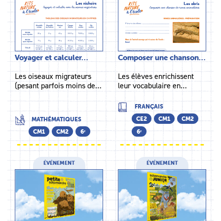
Voyager et calculer…
Composer une chanson…
Les oiseaux migrateurs
Les élèves enrichissent
(pesant parfois moins de…
leur vocabulaire en…
FRANÇAIS
CE2
CM1
CM2
MATHÉMATIQUES
CM1
CM2
6ᵉ
6ᵉ
ÉVÉNEMENT
ÉVÉNEMENT