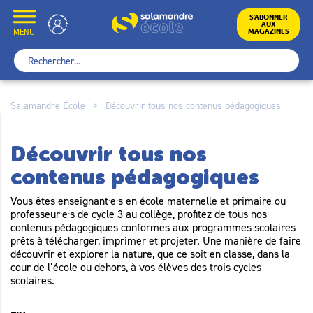
Skip
to
École
S’ABONNER
AUX
content
MENU
MAGAZINES
Rechercher :
Salamandre École
>
Découvrir tous nos contenus pédagogiques
Découvrir tous nos
contenus pédagogiques
Vous êtes enseignant·e·s en école maternelle et primaire ou
professeur·e·s de cycle 3 au collège, profitez de tous nos
contenus pédagogiques conformes aux programmes scolaires
prêts à télécharger, imprimer et projeter. Une manière de faire
découvrir et explorer la nature, que ce soit en classe, dans la
cour de l’école ou dehors, à vos élèves des trois cycles
scolaires.