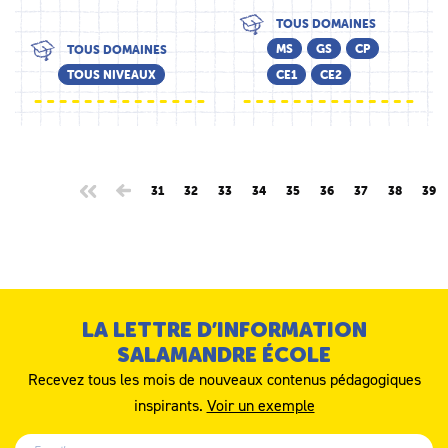
TOUS DOMAINES
MS
GS
CP
TOUS DOMAINES
TOUS NIVEAUX
CE1
CE2
31
32
33
34
35
36
37
38
39
LA LETTRE D’INFORMATION
SALAMANDRE ÉCOLE
Recevez tous les mois de nouveaux contenus pédagogiques
inspirants.
Voir un exemple