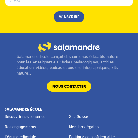
Salamandre Ecole conçoit des contenus éducatifs nature
pour les enseignant·e·s : fiches pédagogiques, articles
éducation, vidéos, podcasts, posters infographiques, kits
nature...
NOUS CONTACTER
SALAMANDRE ÉCOLE
Découvrir nos contenus
Site Suisse
Nos engagements
Mentions légales
L'équipe éditoriale
Politique de confidentialité