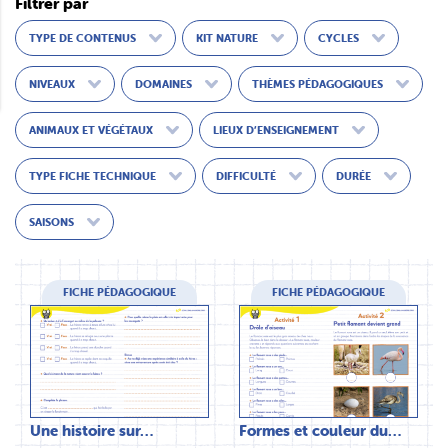
Filtrer par
TYPE DE CONTENUS
KIT NATURE
CYCLES
NIVEAUX
DOMAINES
THÈMES PÉDAGOGIQUES
ANIMAUX ET VÉGÉTAUX
LIEUX D’ENSEIGNEMENT
TYPE FICHE TECHNIQUE
DIFFICULTÉ
DURÉE
SAISONS
FICHE PÉDAGOGIQUE
FICHE PÉDAGOGIQUE
Une histoire sur…
Formes et couleur du…