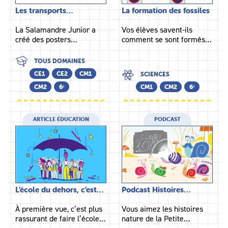
Les transports…
La formation des fossiles
La Salamandre Junior a
Vos élèves savent-ils
créé des posters…
comment se sont formés…
TOUS DOMAINES
CE1
CE2
CM1
SCIENCES
CM2
6ᵉ
CM1
CM2
6ᵉ
ARTICLE ÉDUCATION
PODCAST
L’école du dehors, c’est…
Podcast Histoires…
À première vue, c’est plus
Vous aimez les histoires
rassurant de faire l’école…
nature de la Petite…