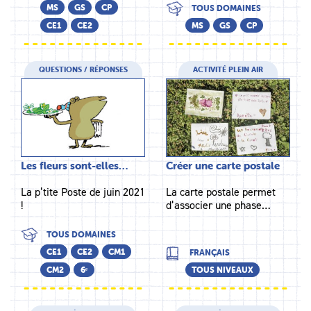
MS
GS
CP
TOUS DOMAINES
CE1
CE2
MS
GS
CP
QUESTIONS / RÉPONSES
ACTIVITÉ PLEIN AIR
Les fleurs sont-elles…
Créer une carte postale
La p’tite Poste de juin 2021
La carte postale permet
!
d’associer une phase…
TOUS DOMAINES
CE1
CE2
CM1
FRANÇAIS
CM2
6ᵉ
TOUS NIVEAUX