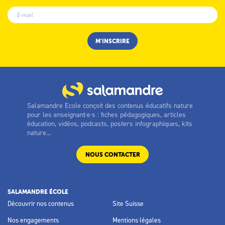
Salamandre Ecole conçoit des contenus éducatifs nature
pour les enseignant·e·s : fiches pédagogiques, articles
éducation, vidéos, podcasts, posters infographiques, kits
nature...
NOUS CONTACTER
SALAMANDRE ÉCOLE
Découvrir nos contenus
Site Suisse
Nos engagements
Mentions légales