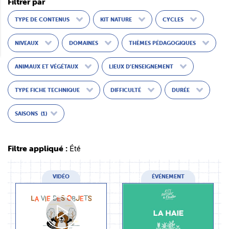
Filtrer par
TYPE DE CONTENUS
KIT NATURE
CYCLES
NIVEAUX
DOMAINES
THÈMES PÉDAGOGIQUES
ANIMAUX ET VÉGÉTAUX
LIEUX D’ENSEIGNEMENT
TYPE FICHE TECHNIQUE
DIFFICULTÉ
DURÉE
SAISONS
(1)
Filtre appliqué :
Été
VIDÉO
ÉVÉNEMENT