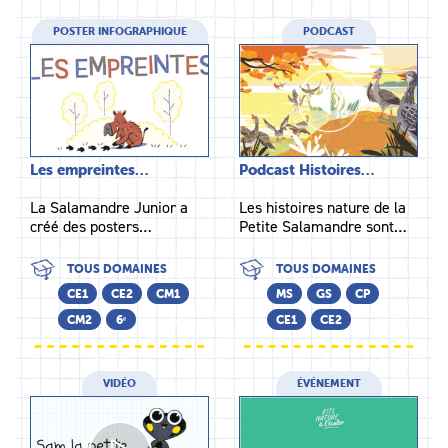
POSTER INFOGRAPHIQUE
PODCAST
Les empreintes…
Podcast Histoires…
La Salamandre Junior a
Les histoires nature de la
créé des posters…
Petite Salamandre sont…
TOUS DOMAINES
TOUS DOMAINES
CE1
CE2
CM1
MS
GS
CP
CM2
6ᵉ
CE1
CE2
VIDÉO
ÉVÉNEMENT