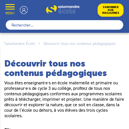
Skip
to
École
S’ABONNER
AUX
content
MENU
MAGAZINES
Rechercher :
Salamandre École
>
Découvrir tous nos contenus pédagogiques
Découvrir tous nos
contenus pédagogiques
Vous êtes enseignant·e·s en école maternelle et primaire ou
professeur·e·s de cycle 3 au collège, profitez de tous nos
contenus pédagogiques conformes aux programmes scolaires
prêts à télécharger, imprimer et projeter. Une manière de faire
découvrir et explorer la nature, que ce soit en classe, dans la
cour de l’école ou dehors, à vos élèves des trois cycles
scolaires.