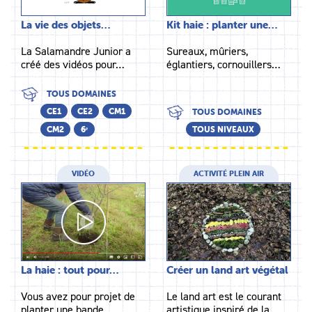
La vie des objets…
Kit haie : planter une…
La Salamandre Junior a
Sureaux, mûriers,
créé des vidéos pour…
églantiers, cornouillers…
TOUS DOMAINES
CE1
CE2
CM1
TOUS DOMAINES
CM2
6ᵉ
TOUS NIVEAUX
VIDÉO
ACTIVITÉ PLEIN AIR
La haie : tout pour…
Créer un land art végétal
Vous avez pour projet de
Le land art est le courant
planter une bande…
artistique inspiré de la…