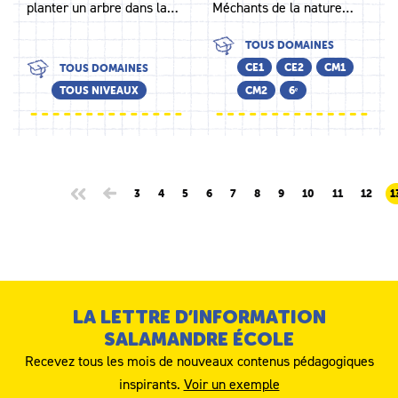
planter un arbre dans la…
Méchants de la nature…
TOUS DOMAINES
CE1
CE2
CM1
TOUS DOMAINES
TOUS NIVEAUX
CM2
6ᵉ
3
4
5
6
7
8
9
10
11
12
1
LA LETTRE D’INFORMATION
SALAMANDRE ÉCOLE
Recevez tous les mois de nouveaux contenus pédagogiques
inspirants.
Voir un exemple