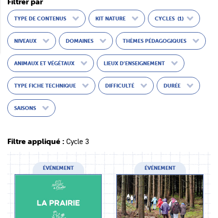
Filtrer par
TYPE DE CONTENUS
KIT NATURE
CYCLES
(1)
NIVEAUX
DOMAINES
THÈMES PÉDAGOGIQUES
ANIMAUX ET VÉGÉTAUX
LIEUX D’ENSEIGNEMENT
TYPE FICHE TECHNIQUE
DIFFICULTÉ
DURÉE
SAISONS
Filtre appliqué :
Cycle 3
ÉVÉNEMENT
ÉVÉNEMENT