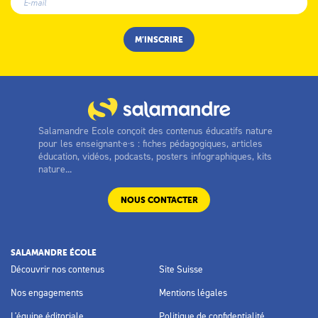
Salamandre Ecole conçoit des contenus éducatifs nature
pour les enseignant·e·s : fiches pédagogiques, articles
éducation, vidéos, podcasts, posters infographiques, kits
nature...
NOUS CONTACTER
SALAMANDRE ÉCOLE
Découvrir nos contenus
Site Suisse
Nos engagements
Mentions légales
L'équipe éditoriale
Politique de confidentialité