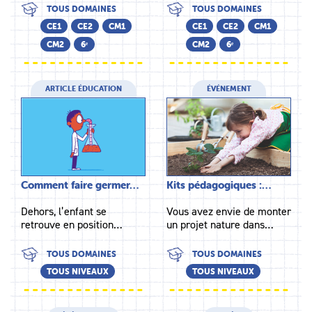
TOUS DOMAINES
TOUS DOMAINES
CE1
CE2
CM1
CE1
CE2
CM1
CM2
6ᵉ
CM2
6ᵉ
ARTICLE ÉDUCATION
ÉVÉNEMENT
Comment faire germer…
Kits pédagogiques :…
Dehors, l’enfant se
Vous avez envie de monter
retrouve en position…
un projet nature dans…
TOUS DOMAINES
TOUS DOMAINES
TOUS NIVEAUX
TOUS NIVEAUX