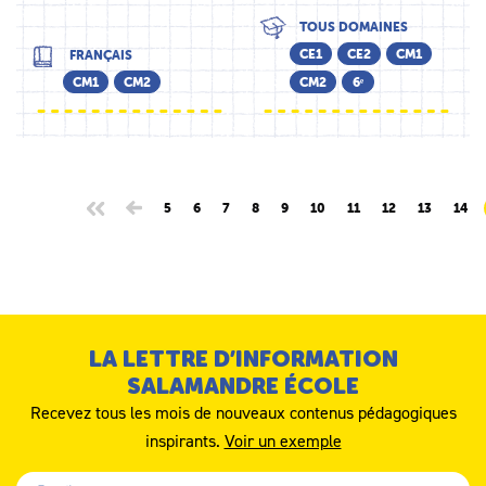
TOUS DOMAINES
CE1
CE2
CM1
FRANÇAIS
CM1
CM2
CM2
6ᵉ
5
6
7
8
9
10
11
12
13
14
LA LETTRE D’INFORMATION
SALAMANDRE ÉCOLE
Recevez tous les mois de nouveaux contenus pédagogiques
inspirants.
Voir un exemple