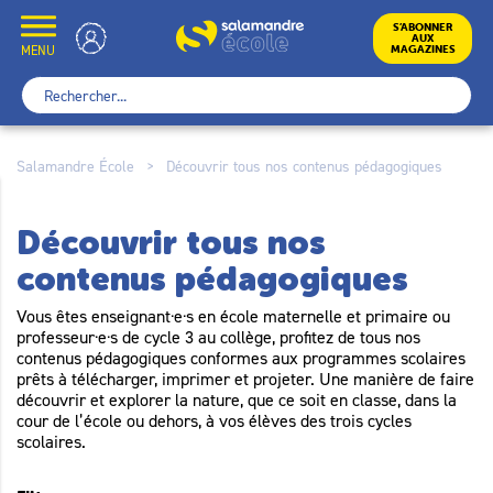
Skip
to
École
S’ABONNER
AUX
content
MENU
MAGAZINES
Rechercher :
Salamandre École
>
Découvrir tous nos contenus pédagogiques
Découvrir tous nos
contenus pédagogiques
Vous êtes enseignant·e·s en école maternelle et primaire ou
professeur·e·s de cycle 3 au collège, profitez de tous nos
contenus pédagogiques conformes aux programmes scolaires
prêts à télécharger, imprimer et projeter. Une manière de faire
découvrir et explorer la nature, que ce soit en classe, dans la
cour de l’école ou dehors, à vos élèves des trois cycles
scolaires.