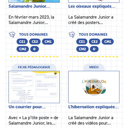
Salamandre Junior…
Les oiseaux expliqués…
En février-mars 2023, la
La Salamandre Junior a
Salamandre Junior…
créé des posters…
TOUS DOMAINES
TOUS DOMAINES
CE1
CE2
CM1
CE1
CE2
CM1
CM2
6ᵉ
CM2
6ᵉ
FICHE PÉDAGOGIQUE
VIDÉO
Un courrier pour…
L’hibernation expliquée…
Avec « La p’tite poste » de
La Salamandre Junior a
Salamandre Junior, les…
créé des vidéos pour…