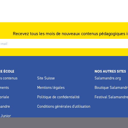
Recevez tous les mois de nouveaux contenus pédagogiques i
E ÉCOLE
NOS AUTRES SITES
os contenus
Site Suisse
Salamandre.org
ments
Mentions légales
Boutique Salamandr
oriale
Politique de confidentialité
Festival Salamandr
mandre
Conditions générales d'utilisation
Junior