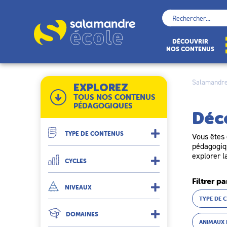
Skip
to
Rechercher :
content
École
DÉCOUVRIR
NOS CONTENUS
Salamandre
EXPLOREZ
TOUS NOS CONTENUS
PÉDAGOGIQUES
Déc
TYPE DE CONTENUS
Vous êtes 
pédagogiqu
explorer l
CYCLES
Filtrer pa
NIVEAUX
TYPE DE 
DOMAINES
ANIMAUX 