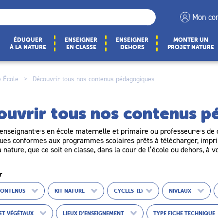
Mon co
ÉDUQUER
ENSEIGNER
ENSEIGNER
MONTER UN
À LA NATURE
EN CLASSE
DEHORS
PROJET NATURE
 École
>
Découvrir tous nos contenus pédagogiques
ouvrir tous nos contenus 
enseignant·e·s en école maternelle et primaire ou professeur·e·s de c
es conformes aux programmes scolaires prêts à télécharger, imprim
a nature, que ce soit en classe, dans la cour de l’école ou dehors, à v
r
CONTENUS
KIT NATURE
CYCLES
(1)
NIVEAUX
ET VÉGÉTAUX
LIEUX D’ENSEIGNEMENT
TYPE FICHE TECHNIQUE