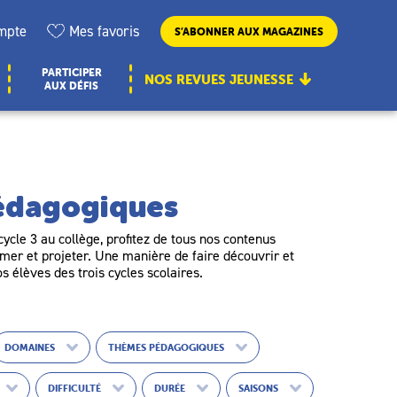
mpte
Mes favoris
S’ABONNER AUX MAGAZINES
PARTICIPER
NOS REVUES JEUNESSE
AUX DÉFIS
pédagogiques
ycle 3 au collège, profitez de tous nos contenus
er et projeter. Une manière de faire découvrir et
os élèves des trois cycles scolaires.
DOMAINES
THÈMES PÉDAGOGIQUES
DIFFICULTÉ
DURÉE
SAISONS