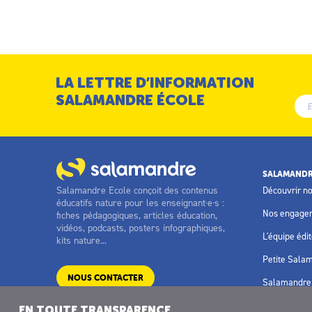
LA LETTRE D’INFORMATION
SALAMANDRE ÉCOLE
SALAMANDR
Salamandre Ecole conçoit des contenus
Découvrir n
éducatifs nature pour les enseignant·e·s :
Nos engage
fiches pédagogiques, articles éducation,
vidéos, podcasts, posters infographiques,
L'équipe édit
kits nature...
Petite Sala
NOUS CONTACTER
Salamandre 
EN TOUTE TRANSPARENCE