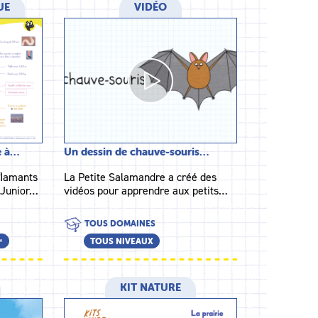
UE
VIDÉO
e à…
Un dessin de chauve-souris…
 ﬂamants
La Petite Salamandre a créé des
 Junior…
vidéos pour apprendre aux petits…
TOUS DOMAINES
ᵉ
TOUS NIVEAUX
KIT NATURE