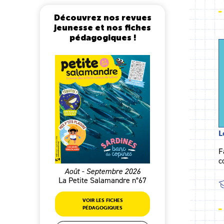
Découvrez nos revues
jeunesse et nos fiches
pédagogiques !
L
F
c
Août - Septembre 2026
La Petite Salamandre n°67
VOIR LES FICHES
PÉDAGOGIQUES