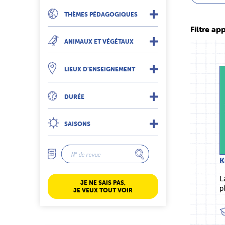
THÈMES PÉDAGOGIQUES
Filtre app
ANIMAUX ET VÉGÉTAUX
LIEUX D’ENSEIGNEMENT
DURÉE
SAISONS
K
L
JE NE SAIS PAS,
p
JE VEUX TOUT VOIR