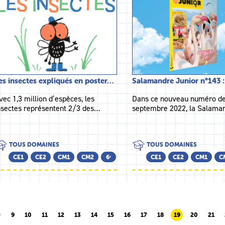
es insectes expliqués en poster…
Salamandre Junior n°143 
vec 1,3 million d’espèces, les
Dans ce nouveau numéro de
nsectes représentent 2/3 des…
septembre 2022, la Salam
TOUS DOMAINES
TOUS DOMAINES
CE1
CE2
CM1
CM2
6ᵉ
CE1
CE2
CM1
C
9
10
11
12
13
14
15
16
17
18
19
20
21