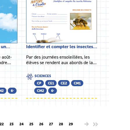
: un…
Identifier et compter les insectes…
 août-
Par des journées ensoleillées, les
andre…
élèves se rendent aux abords de la…
SCIENCES
CP
CE1
CE2
CM1
M2
6ᵉ
CM2
6ᵉ
22
23
24
25
26
27
28
29