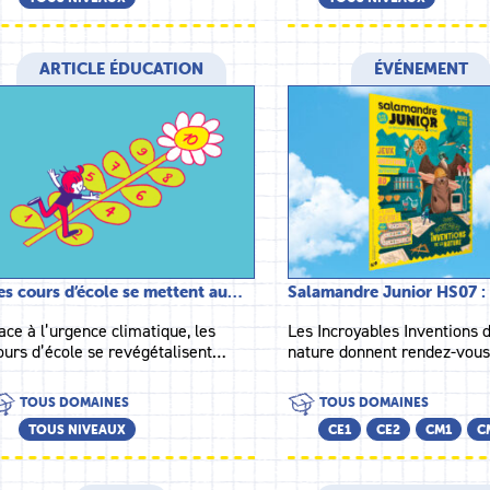
ARTICLE ÉDUCATION
ÉVÉNEMENT
es cours d’école se mettent au…
Salamandre Junior HS07 
ace à l’urgence climatique, les
Les Incroyables Inventions d
ours d’école se revégétalisent…
nature donnent rendez-vou
TOUS DOMAINES
TOUS DOMAINES
TOUS NIVEAUX
CE1
CE2
CM1
C