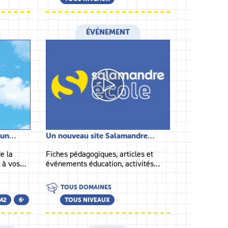
ÉVÉNEMENT
: un…
Un nouveau site Salamandre…
e la
Fiches pédagogiques, articles et
s à vos…
événements éducation, activités…
TOUS DOMAINES
M2
6ᵉ
TOUS NIVEAUX