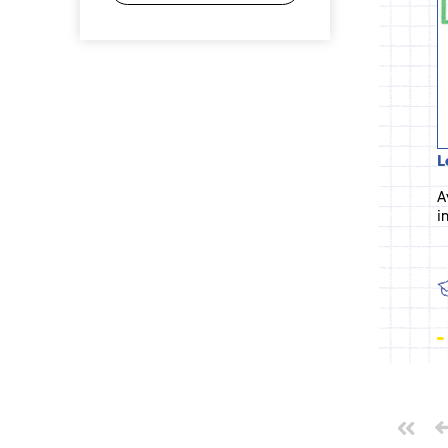
L
A
i