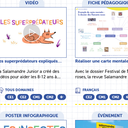
VIDÉO
FICHE PÉDAGOGIQ
es superprédateurs expliqués…
Réaliser une carte mental
a Salamandre Junior a créé des
Avec le dossier Festival de
idéos pour aider les 8-12 ans à…
roses, la revue Salamandre
TOUS DOMAINES
FRANÇAIS
CE1
CE2
CM1
CM2
6ᵉ
CE2
CM1
CM2
6
POSTER INFOGRAPHIQUE
ÉVÉNEMENT