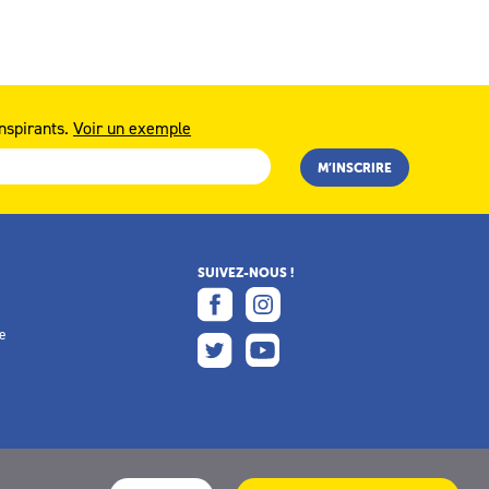
nspirants.
Voir un exemple
SUIVEZ-NOUS !
e
e