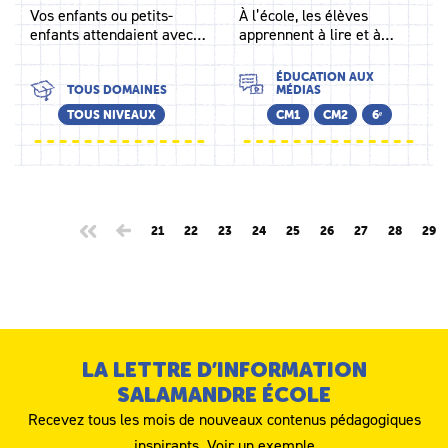
Vos enfants ou petits-
À l’école, les élèves
enfants attendaient avec…
apprennent à lire et à…
ÉDUCATION AUX
TOUS DOMAINES
MÉDIAS
TOUS NIVEAUX
CM1
CM2
6ᵉ
21
22
23
24
25
26
27
28
29
LA LETTRE D’INFORMATION
SALAMANDRE ÉCOLE
Recevez tous les mois de nouveaux contenus pédagogiques
inspirants.
Voir un exemple