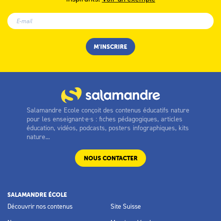
Salamandre Ecole conçoit des contenus éducatifs nature
pour les enseignant·e·s : fiches pédagogiques, articles
éducation, vidéos, podcasts, posters infographiques, kits
nature...
NOUS CONTACTER
SALAMANDRE ÉCOLE
Découvrir nos contenus
Site Suisse