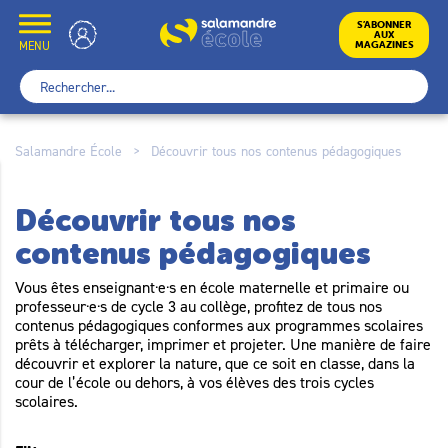
Skip
to
École
S’ABONNER
AUX
content
MENU
MAGAZINES
Rechercher :
Salamandre École
>
Découvrir tous nos contenus pédagogiques
Découvrir tous nos
contenus pédagogiques
Vous êtes enseignant·e·s en école maternelle et primaire ou
professeur·e·s de cycle 3 au collège, profitez de tous nos
contenus pédagogiques conformes aux programmes scolaires
prêts à télécharger, imprimer et projeter. Une manière de faire
découvrir et explorer la nature, que ce soit en classe, dans la
cour de l’école ou dehors, à vos élèves des trois cycles
scolaires.