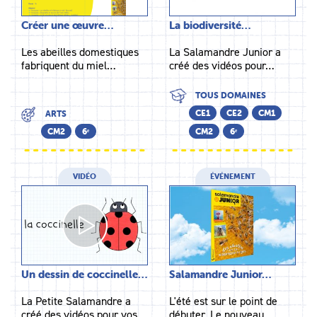
Créer une œuvre…
La biodiversité…
Les abeilles domestiques
La Salamandre Junior a
fabriquent du miel…
créé des vidéos pour…
TOUS DOMAINES
CE1
CE2
CM1
ARTS
CM2
6ᵉ
CM2
6ᵉ
VIDÉO
ÉVÉNEMENT
Un dessin de coccinelle…
Salamandre Junior…
La Petite Salamandre a
L'été est sur le point de
créé des vidéos pour vos…
débuter. Le nouveau…