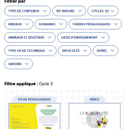
Filtrer par
TYPE DE CONTENUS
KIT NATURE
CYCLES
(1)
NIVEAUX
DOMAINES
THÈMES PÉDAGOGIQUES
ANIMAUX ET VÉGÉTAUX
LIEUX D’ENSEIGNEMENT
TYPE FICHE TECHNIQUE
DIFFICULTÉ
DURÉE
SAISONS
Filtre appliqué :
Cycle 3
FICHE PÉDAGOGIQUE
VIDÉO