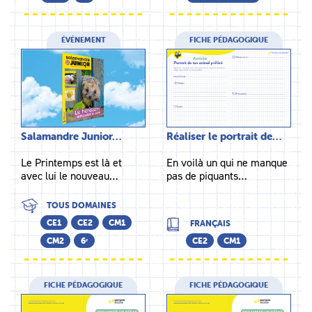
ÉVÉNEMENT
FICHE PÉDAGOGIQUE
Salamandre Junior…
Réaliser le portrait de…
Le Printemps est là et
En voilà un qui ne manque
avec lui le nouveau…
pas de piquants…
TOUS DOMAINES
CE1
CE2
CM1
FRANÇAIS
CM2
6ᵉ
CE2
CM1
FICHE PÉDAGOGIQUE
FICHE PÉDAGOGIQUE