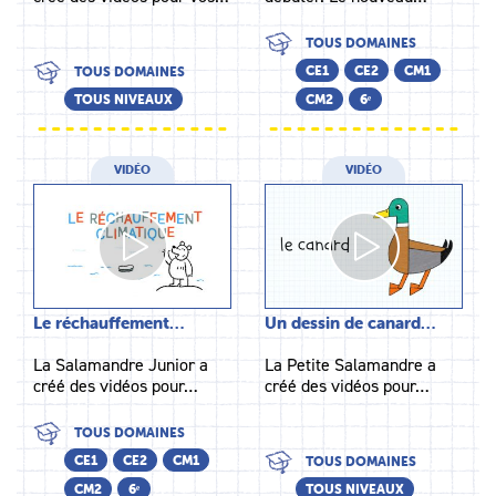
TOUS DOMAINES
CE1
CE2
CM1
TOUS DOMAINES
TOUS NIVEAUX
CM2
6ᵉ
VIDÉO
VIDÉO
Le réchauffement…
Un dessin de canard…
La Salamandre Junior a
La Petite Salamandre a
créé des vidéos pour…
créé des vidéos pour…
TOUS DOMAINES
CE1
CE2
CM1
TOUS DOMAINES
CM2
6ᵉ
TOUS NIVEAUX